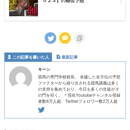
０２３】の順位予想
この記事を書いた人
最新記事
キーン
競馬の専門学校校長。 卓越した全方位の予想
ファクターから繰り出される競馬講義は多く
の支持を集めており、今日も多くの生徒がそ
の門を叩く。 ＊現在Youtubeチャンネル登録
者数8万人超、Twitterフォロワー数2万人超