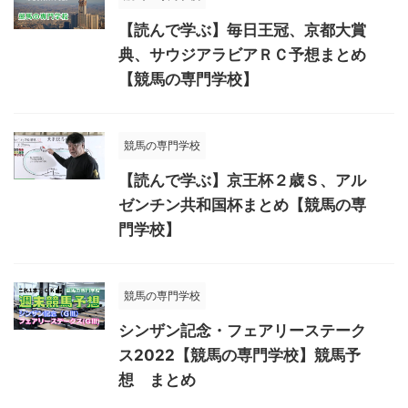
【読んで学ぶ】毎日王冠、京都大賞
典、サウジアラビアＲＣ予想まとめ
【競馬の専門学校】
競馬の専門学校
【読んで学ぶ】京王杯２歳Ｓ、アル
ゼンチン共和国杯まとめ【競馬の専
門学校】
競馬の専門学校
シンザン記念・フェアリーステーク
ス2022【競馬の専門学校】競馬予
想 まとめ