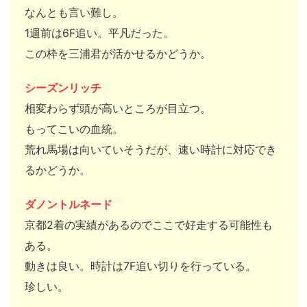
なんとも言い難し。
1週前は6F追い。平凡だった。
この枠を三浦君が活かせるかどうか。
シーズンリッチ
相変わらず頭が高いところが目立つ。
もってこいの血統。
荒れ馬場は向いていそうだが、速い時計に対応でき
るかどうか。
ダノントルネード
京都2着の実績があるのでここで好走する可能性も
ある。
動きは良い。時計は7F追い切りを行っている。
珍しい。