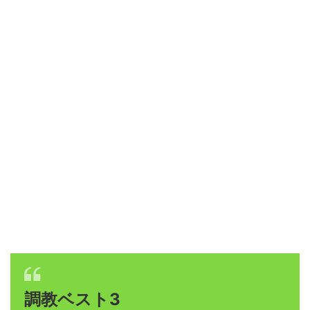
調教ベスト3