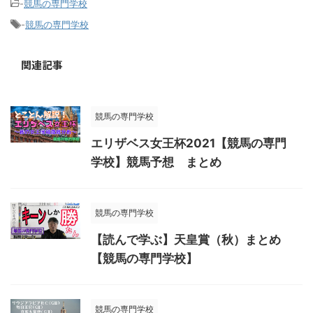
-
競馬の専門学校
-
競馬の専門学校
関連記事
競馬の専門学校
エリザベス女王杯2021【競馬の専門
学校】競馬予想 まとめ
競馬の専門学校
【読んで学ぶ】天皇賞（秋）まとめ
【競馬の専門学校】
競馬の専門学校