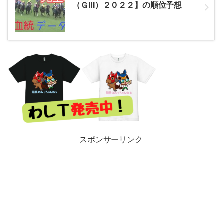
（ＧⅢ）２０２２】の順位予想
スポンサーリンク