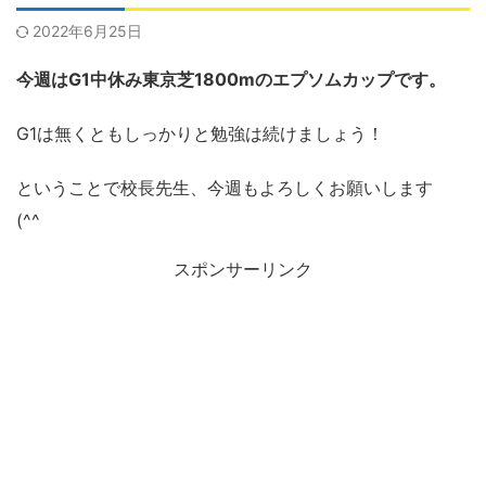
2022年6月25日
今週はG1中休み東京芝1800mのエプソムカップ
です
。
G1は無くともしっかりと勉強は続けましょう！
ということで校長先生、今週もよろしくお願いします
(^^ゞ
スポンサーリンク