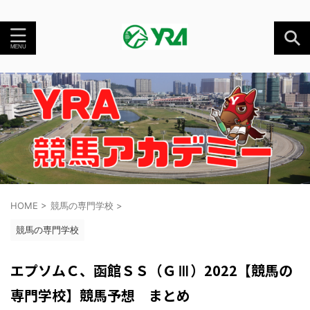
HOME
>
競馬の専門学校
>
競馬の専門学校
エプソムＣ、函館ＳＳ（ＧⅢ）2022【競馬の
専門学校】競馬予想 まとめ