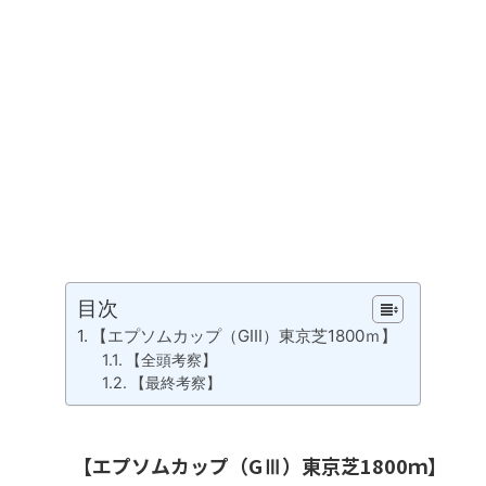
目次
【エプソムカップ（GⅢ）東京芝1800ｍ】
【全頭考察】
【最終考察】
【エプソムカップ（GⅢ）東京芝1800ｍ】