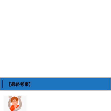
【最終考察】