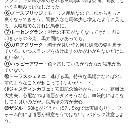
プラス。キレ味が求められる良馬場の時は疑問。調教でも
ハミを噛みっぱなしだった。
⑥ノースブリッジ
：モーリス産駒なのでこれからもっと
良くなってきそう。調教入念も馬体少し増えたように見え
る。大幅増でなければ馬券に。
⑦トーセングラン
：脚元の不安がなくなってきた。前走
叩きからの今走、馬券圏内があっても。
⑧ガロアクリーク
：調子が良い時と同じ調教の姿を見せ
ている。いつスランプを抜け出すのかがわからないだけに
狙い辛い。
⑨ハッピーアワー
：色々試しているがなかなか結果が出
ていない。
⑩トーラスジェミニ
：逃げる馬。特殊な馬場になれば2年
前のようなことが起こってもいいが・・・。
⑪ジャスティンカフェ
：安田記念除外からここへ。距離は
大丈夫。心配なのは道悪がダメそうな点。血統的にはこな
しても良いのだが。良馬場の方が安心。
⑫ザダル
：58kgがどうか（57．5kgでは実績あり）。フ
ォーム的には道悪が得意そうではない。パドック注意しよ
う。