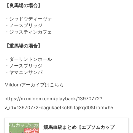
【良馬場の場合】
・シャドウディーヴァ
・ノースブリッジ
・ジャスティンカフェ
【重馬場の場合】
・ダーリントンホール
・ノースブリッジ
・ヤマニンサンパ
Mildomアーカイブ
はこちら
https://m.mildom.com/playback/13970772?
v_id=13970772-cagukaetkc6hltajkqd0&from=h5
競馬血統まとめ【エプソムカップ