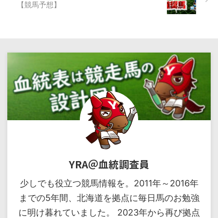
【競馬予想】
YRA＠血統調査員
少しでも役立つ競馬情報を。2011年～2016年
までの5年間、北海道を拠点に毎日馬のお勉強
に明け暮れていました。 2023年から再び拠点