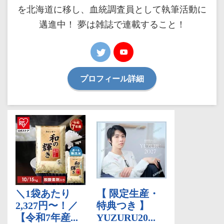
を北海道に移し、血統調査員として執筆活動に
邁進中！ 夢は雑誌で連載すること！
プロフィール詳細