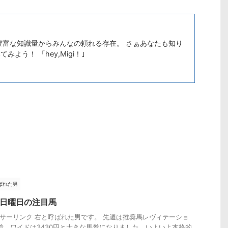
豊富な知識量からみんなの頼れる存在。 さぁあなたも知り
よう！ 「hey,Migi！｣
ばれた男
30日曜日の注目馬
サーリンク 右と呼ばれた男です。 先週は推奨馬レヴィテーショ
着。ワイドは3430円と大きな馬券になりました。いよいよ本格的