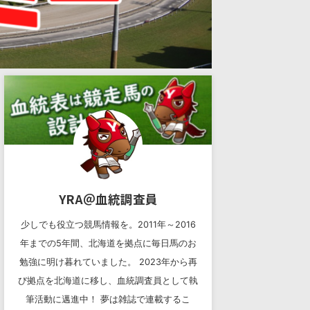
YRA＠血統調査員
少しでも役立つ競馬情報を。2011年～2016
年までの5年間、北海道を拠点に毎日馬のお
勉強に明け暮れていました。 2023年から再
び拠点を北海道に移し、血統調査員として執
筆活動に邁進中！ 夢は雑誌で連載するこ