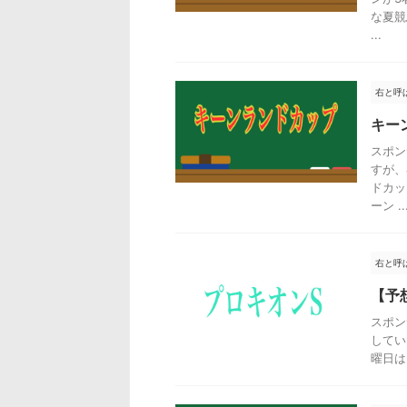
な夏競
...
右と呼
キー
スポン
すが、
ドカッ
ーン ..
右と呼
【予
スポン
してい
曜日は