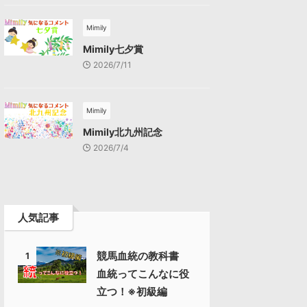
Mimily
Mimily七夕賞
2026/7/11
Mimily
Mimily北九州記念
2026/7/4
人気記事
競馬血統の教科書
1
血統ってこんなに役
立つ！※初級編