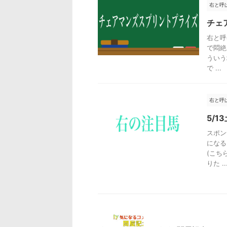
右と呼
チェ
右と呼
で悶絶
ういう
で ...
右と呼
5/
スポン
になる
(こち
りた ..