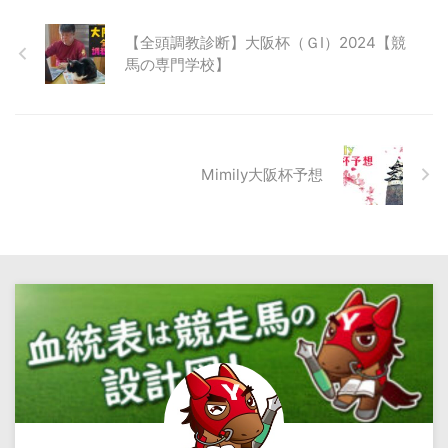
【全頭調教診断】大阪杯（ＧⅠ）2024【競
馬の専門学校】
Mimily大阪杯予想