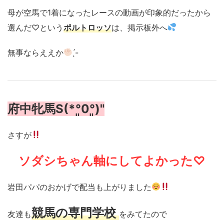
母が空馬で1着になったレースの動画が印象的だったから
選んだ♡という
ポルトロッソ
は、掲示板外へ
無事ならええか
̖́-
府中牝馬S(*°͈0°͈)"
さすが
ソダシちゃん軸にしてよかった♡
岩田パパのおかげで配当も上がりました
競馬の専門学校
友達も
をみてたので