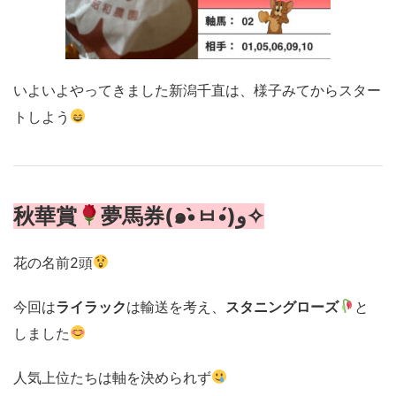
いよいよやってきました
新潟
千直
は、様子みてからスター
トしよう
秋華賞
夢馬券(๑•̀ㅂ•́)و✧
花の名前2頭
今回は
ライラック
は輸送を考え、
スタニングローズ
と
しました
人気上位たちは軸を決められず