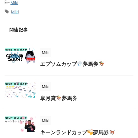
-
Miki
-
Miki
関連記事
Miki
エプソムカップ
夢馬券
Miki
皐月賞
夢馬券
Miki
キーンランドカップ
夢馬券