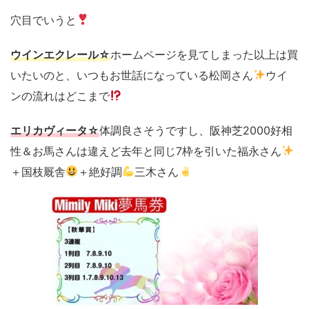
穴目でいうと
ウインエクレール☆
ホームページを見てしまった以上は買
いたいのと、いつもお世話になっている松岡さん
ウイ
ンの流れはどこまで
エリカヴィータ☆
体調良さそうですし、阪神芝2000好相
性＆お馬さんは違えど去年と同じ7枠を引いた福永さん
＋国枝厩舎
＋絶好調
三木さん