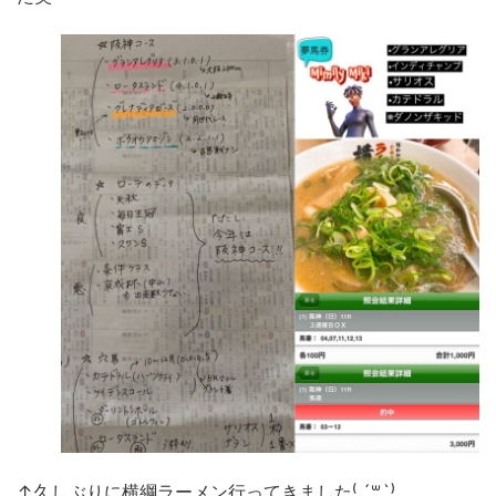
↑
久しぶりに横綱ラーメン行ってきました
⁽ ´
꒳
`⁾