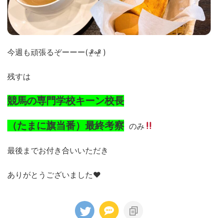
今週も頑張るぞーーー
(
ᵒ̴̶̷̤
◦
ᵒ̴̶̷̤
)
残すは
競馬の専門学校キーン校長
（たまに旗当番）
最終考察
のみ
最後までお付き合いいただき
ありがとうございました♥️