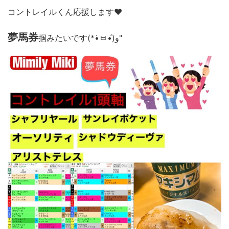
コントレイルくん応援します
♥️
夢馬券
掴みたいです(*•̀ㅂ•́)و"