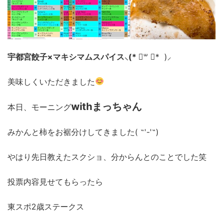
宇都宮餃子
×
マキシマムスパイス
⸜
(*
॑
꒳
॑
*
)
⸝
美味しくいただきました
with
まっちゃん
本日、モーニング
みかんと柿をお裾分けしてきました
(
˶
'-'
˶
)
やはり先日教えたスクショ、分からんとのことでした笑
投票内容見せてもらったら
東スポ
2
歳ステークス