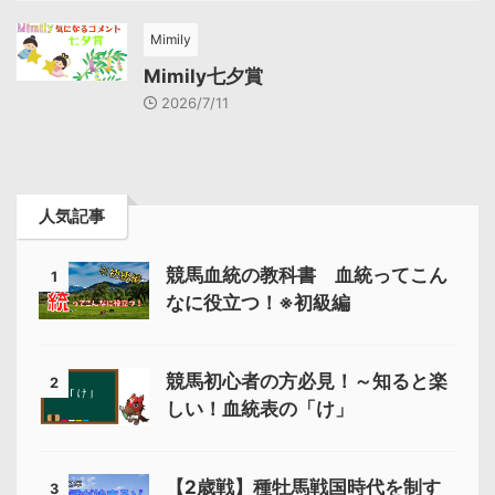
Mimily
Mimily七夕賞
2026/7/11
人気記事
競馬血統の教科書 血統ってこん
1
なに役立つ！※初級編
競馬初心者の方必見！～知ると楽
2
しい！血統表の「け」
【2歳戦】種牡馬戦国時代を制す
3