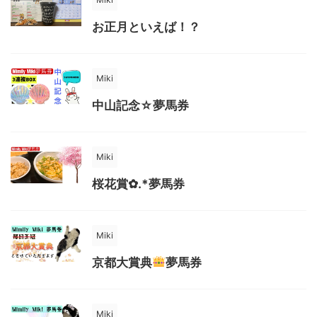
お正月といえば！？
Miki
中山記念☆夢馬券
Miki
桜花賞✿.*夢馬券
Miki
京都大賞典
夢馬券
Miki