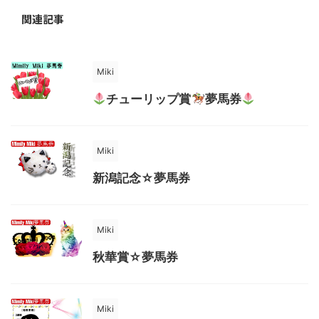
関連記事
Miki
チューリップ賞
夢馬券
Miki
新潟記念☆夢馬券
Miki
秋華賞☆夢馬券
Miki