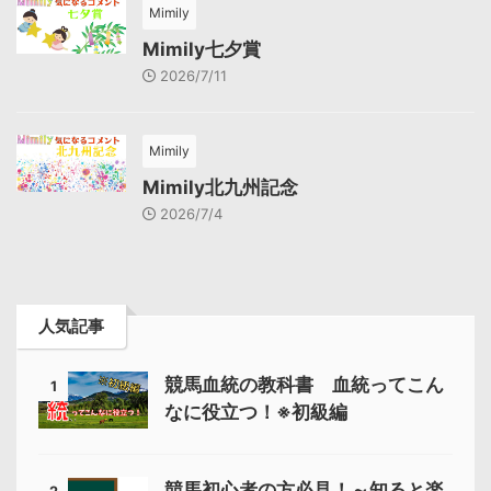
Mimily
Mimily七夕賞
2026/7/11
Mimily
Mimily北九州記念
2026/7/4
人気記事
競馬血統の教科書 血統ってこん
1
なに役立つ！※初級編
競馬初心者の方必見！～知ると楽