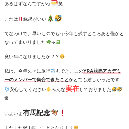
あるはずなんですがね
笑
これは
縁起がいい
てなわけで、早いものでもう今年も残すところあと僅かと
なってまいりました
→
良い年になりましたか？？
私は、今年久々に旅行
もでき、この
YRA競馬アカデミ
ーのメンバーで集合できたこと
がとても嬉しかったです
実在
安心してください
みんな
しておりました
爆
有馬記念
いよいよ
またまた沢山悩むこととなります