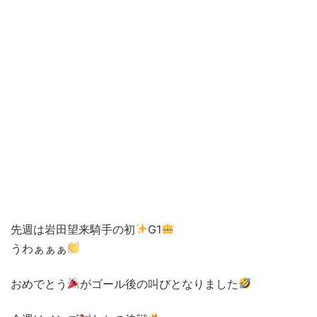
先週は岩田望来騎手の初
G1
うわぁぁぁ
おめでとう
がゴール後の叫びとなりました