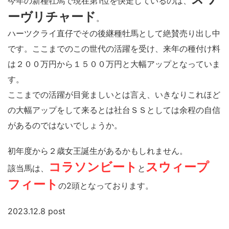
今年の新種牡馬で現在第1位を快走しているのは、
ーヴリチャード
。
ハーツクライ直仔でその後継種牡馬として絶賛売り出し中
です。ここまでのこの世代の活躍を受け、来年の種付け料
は２００万円から１５００万円と大幅アップとなっていま
す。
ここまでの活躍が目覚ましいとは言え、いきなりこれほど
の大幅アップをして来るとは社台ＳＳとしては余程の自信
があるのではないでしょうか。
初年度から２歳女王誕生があるかもしれません。
コラソンビート
スウィープ
該当馬は、
と
フィート
の2頭となっております。
2023.12.8 post