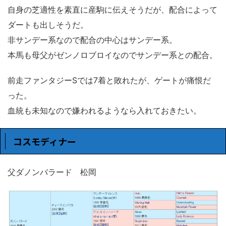
自身の芝適性を素直に産駒に伝えそうだが、配合によって
ダートも出しそうだ。
非サンデー系なので配合の中心はサンデー系。
本馬も母父がゼンノロブロイなのでサンデー系との配合。
前走ファンタジーSでは7着と敗れたが、ゲートが痛恨だ
った。
血統も未知なので嫌われるようなら入れておきたい。
コスモディナー
父ダノンバラード 松岡