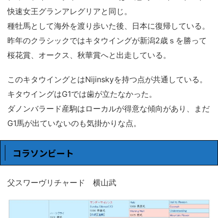
快速女王グランアレグリアと同じ。
種牡馬として海外を渡り歩いた後、日本に復帰している。
昨年のクラシックではキタウイングが新潟2歳ｓを勝って
桜花賞、オークス、秋華賞へと出走している。
このキタウイングとはNijinskyを持つ点が共通している。
キタウイングはG1では歯が立たなかった。
ダノンバラード産駒はローカルが得意な傾向があり、まだ
G1馬が出ていないのも気掛かりな点。
コラソンビート
父スワーヴリチャード 横山武