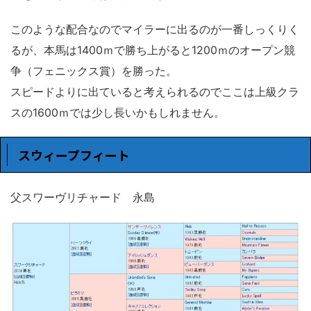
このような配合なのでマイラーに出るのが一番しっくりく
るが、本馬は1400ｍで勝ち上がると1200ｍのオープン競
争（フェニックス賞）を勝った。
スピードよりに出ていると考えられるのでここは上級クラ
スの1600ｍでは少し長いかもしれません。
スウィープフィート
父スワーヴリチャード 永島