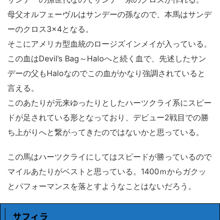
母父オルフェーヴルはサンデーの孫なので、本馬はサンデ
ーのクロス3×4となる。
そこにアメリカ型血統のロージズインメイが入っている。
この血はDevil’s Bag～Haloへと続く血で、先述したサン
デーの父もHaloなのでこの血がかなり強調されていると
言える。
このあたりが元来ゆったりとしたハーツクライ系にスピー
ドが足されている形となっており、デビュー2戦目での勝
ち上がりへと繋がってきたのではないかと思っている。
この馬はハーツクライにしてはスピードが勝っているので
マイルあたりがベストと思っている。1400ｍからガクッ
とパフォーマンスを落とすようなことはないだろう。
サフィラ