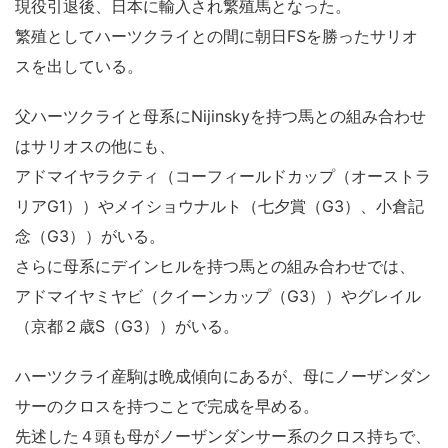
現役引退後、日本に輸入され繁殖馬となった。
繁殖としてハーツクライとの間に朝日FSを勝ったサリオ
スを出している。
父ハーツクライと母系にNijinskyを持つ馬との組み合わせ
はサリオスの他にも、
アドマイヤラクティ（コーフィールドカップ（オーストラ
リアG1））やメイショウナルト（七夕賞（G3）、小倉記
念（G3））がいる。
さらに母系にデインヒルを持つ馬との組み合わせでは、
アドマイヤミヤビ（クイーンカップ（G3））やグレイル
（京都２歳S（G3））がいる。
ハーツクライ産駒は晩成傾向にあるが、母にノーザンダン
サーのクロスを持つことで完成を早める。
先述した４頭も母がノーザンダンサー系のクロス持ちで、