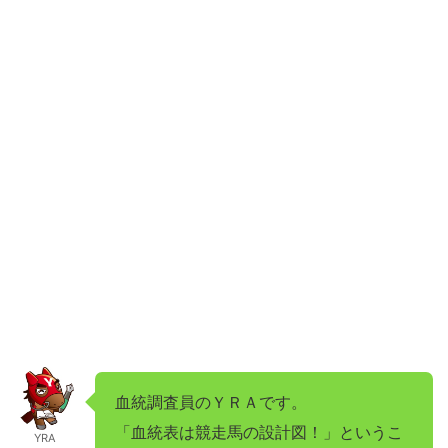
血統調査員のＹＲＡです。
「血統表は競走馬の設計図！」というこ
YRA