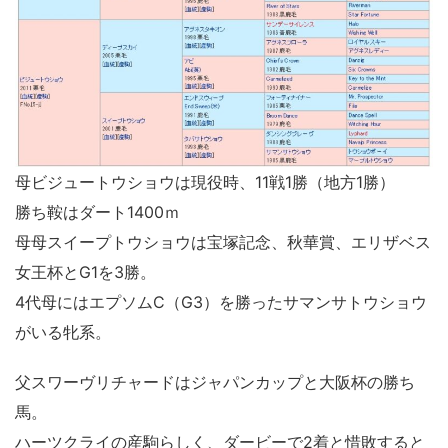
母ビジュートウショウは現役時、11戦1勝（地方1勝）
勝ち鞍はダート1400ｍ
母母スイープトウショウは宝塚記念、秋華賞、エリザベス
女王杯とG1を3勝。
4代母にはエプソムC（G3）を勝ったサマンサトウショウ
がいる牝系。
父スワーヴリチャードはジャパンカップと大阪杯の勝ち
馬。
ハーツクライの産駒らしく、ダービーで2着と惜敗すると