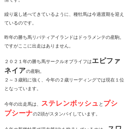
繰り返し述べてきているように、種牡馬は今過渡期を迎え
ているのです。
昨年の勝ち馬リバティアイランドはドゥラメンテの産駒。
ですがここに出走はありません。
エピファ
２０２１年の勝ち馬サークルオブライフは
ネイア
の産駒。
２～３歳戦に強く、今年の２歳リーディングでは現在１位
となっています。
ステレンボッシュ
プシ
今年の出走馬は、
と
プシーナ
の2頭がスタンバイしています。
スワ