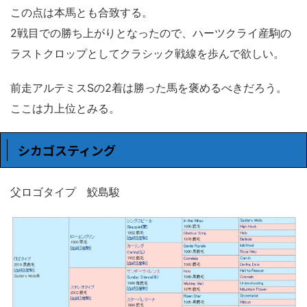
この点は本馬とも合致する。
2戦目での勝ち上がりとなったので、ハーツクライ産駒の
ラストクロップとしてクラシック戦線を歩んで欲しい。
前走アルテミスSの2着は勝った馬を褒めるべきだろう。
ここは力上位とみる。
シカゴスティング
父ロゴタイプ 鮫島駿