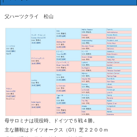
父ハーツクライ 松山
母サロミナは現役時、ドイツで５戦４勝。
主な勝鞍はドイツオークス（G1）芝２２００ｍ