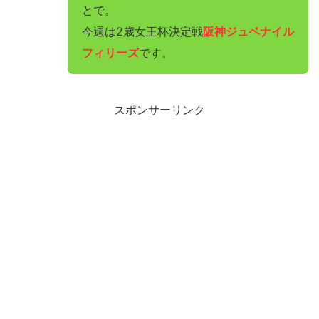
とで。
今週は2歳女王杯決定戦
阪神ジュベナイル
フィリーズ
です。
スポンサーリンク