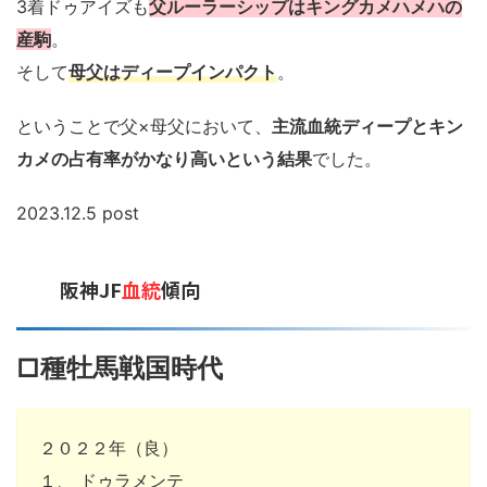
3着ドゥアイズも
父ルーラーシップはキングカメハメハの
産駒
。
そして
母父はディープインパクト
。
ということで父×母父において、
主流血統ディープとキン
カメの占有率がかなり高いという結果
でした。
2023.12.5 post
阪神JF
血統
傾向
□種牡馬戦国時代
２０２２年（良）
１、 ドゥラメンテ