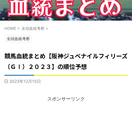
HOME
>
全頭血統考察
>
全頭血統考察
競馬血統まとめ【阪神ジュベナイルフィリーズ
（ＧⅠ）２０２３】の順位予想
2023年12月10日
スポンサーリンク