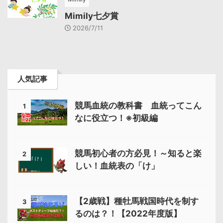
Mimily七夕賞
2026/7/11
人気記事
競馬血統の教科書 血統ってこん
1
なに役立つ！※初級編
競馬初心者の方必見！～知ると楽
2
しい！血統表の「け」
【2歳戦】種牡馬戦国時代を制す
3
るのは？！【2022年度版】