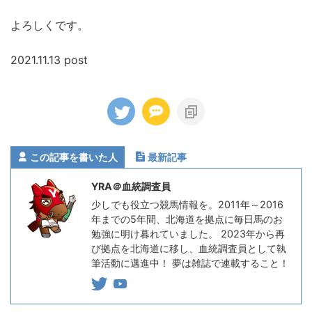
よろしくです。
2021.11.13 post
この記事を書いた人
最新記事
YRA＠血統調査員
少しでも役立つ競馬情報を。2011年～2016
年までの5年間、北海道を拠点に毎日馬のお
勉強に明け暮れていました。 2023年から再
び拠点を北海道に移し、血統調査員として執
筆活動に邁進中！ 夢は雑誌で連載すること！