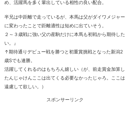
め、活躍馬を多く輩出している相性の良い配合。
半兄は中距離で走っているが、本馬は父がダイワメジャー
に変わったことで距離適性は短めに出ていそう。
２～３歳戦に強い父の産駒だけに本馬も初戦から期待した
い。』
↑期待通りデビュー戦を勝つと初重賞挑戦となった新潟2
歳Sでも連勝。
活躍してくれるのはもちろん嬉しい（が、前走賞金加算し
たんじゃけんここは出てくる必要なかったじゃろ。ここは
遠慮して欲しい。）
スポンサーリンク