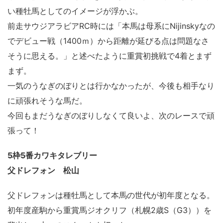
い種牡馬としてのイメージが浮かぶ。
前走サウジアラビアRC時には「本馬は母系にNijinskyなの
でデビュー戦（1400ｍ）から距離が延びる点は問題なさ
そうに思える。」と述べたように重賞初挑戦で4着とまず
まず。
一気のうなぎのぼりとは行かなかったが、今後も相手なり
に頑張れそうな馬だ。
今回もまだうなぎのぼりしなくて良いよ、次のレースで頑
張って！
5枠5番カワキタレブリー
父ドレフォン 松山
父ドレフォンは種牡馬として本馬の世代が初年度となる。
初年度産駒から重賞馬ジオクリフ（札幌2歳S（G3））を