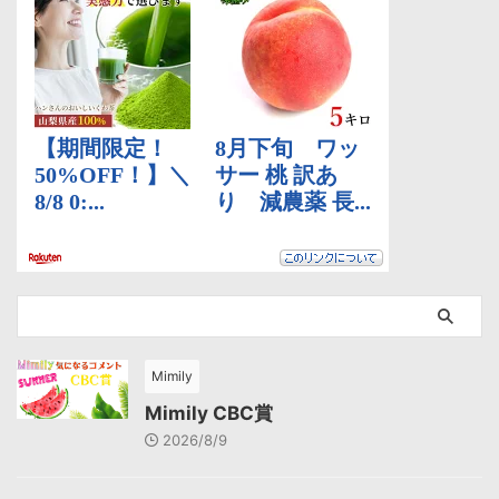
Mimily
Mimily CBC賞
2026/8/9