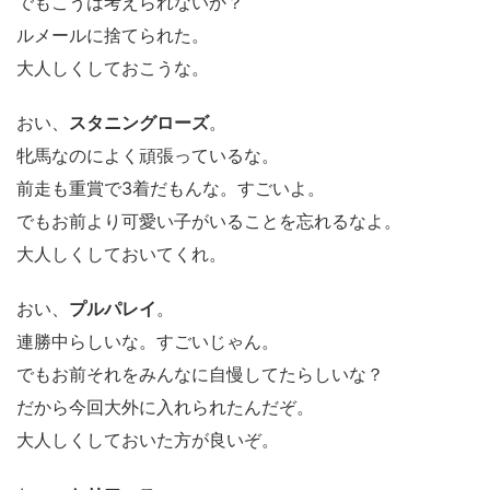
でもこうは考えられないか？
ルメールに捨てられた。
大人しくしておこうな。
おい、
スタニングローズ
。
牝馬なのによく頑張っているな。
前走も重賞で3着だもんな。すごいよ。
でもお前より可愛い子がいることを忘れるなよ。
大人しくしておいてくれ。
おい、
プルパレイ
。
連勝中らしいな。すごいじゃん。
でもお前それをみんなに自慢してたらしいな？
だから今回大外に入れられたんだぞ。
大人しくしておいた方が良いぞ。