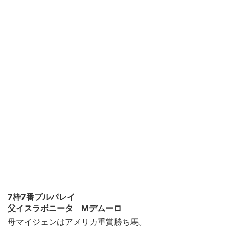
7枠7番プルパレイ
父イスラボニータ Mデムーロ
母マイジェンはアメリカ重賞勝ち馬。