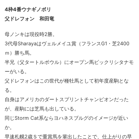
4枠4番ウナギノボリ
父ドレフォン 和田竜
母ノンキは現役時2勝。
3代母Sharayaはヴェルメイユ賞（フランスG1・芝2400
ｍ）勝ち馬。
半兄（父タートルボウル）にオープン馬ビックリシタナモ
ーがいる。
父ドレフォンはこの世代が種牡馬として初年度産駒とな
る。
自身はアメリカのダートスプリントチャンピオンだった
が、産駒には芝馬も出している。
同じStorm Cat系ならヨハネスブルグのイメージが近い
か。
早速札幌2歳Ｓで重賞馬を輩出したことで、仕上がりの早