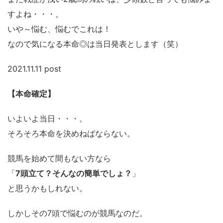
すよね・・・。
いや～悩む、悩むでこれは！
なので気になる本命◎は当日発表とします（笑）
2021.11.11 post
【本命確定】
いよいよ当日・・・。
そろそろ本命を決めねばならない。
競馬を始めて間もない方なら
「
7頭立て？そんなの簡単でしょ？
」
と思うかもしれない。
しかしその7頭で悩むのが競馬なのだ。