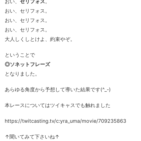
おい、
セリフォス
。
おい、セリフォス。
おい、セリフォス。
おい、セリフォス。
大人しくしとけよ、約束やぞ。
ということで
◎ソネットフレーズ
となりました。
あらゆる角度から予想して導いた結果です(^_-)
本レースについてはツイキャスでも触れました
https://twitcasting.tv/c:yra_uma/movie/709235863
↑聞いてみて下さいね↑