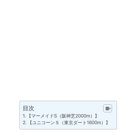
目次
【マーメイドS（阪神芝2000m）】
【ユニコーンＳ（東京ダート1600m）】