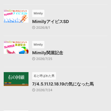
Mimily
MimilyアイビスSD
2026/8/1
Mimily
Mimily関屋記念
2026/7/25
右と呼ばれた男
7/4.5.11.12.18.19の気になった馬
2026/7/24