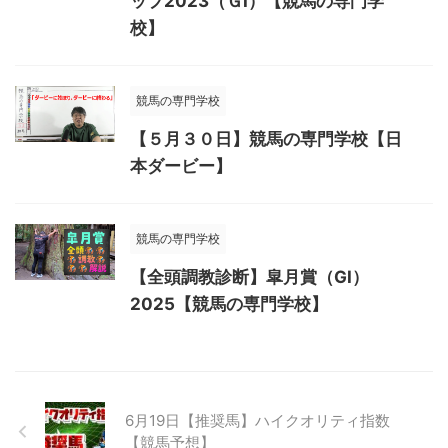
ップ2023（ＧⅠ）【競馬の専門学
校】
競馬の専門学校
【５月３０日】競馬の専門学校【日
本ダービー】
競馬の専門学校
【全頭調教診断】皐月賞（GⅠ）
2025【競馬の専門学校】
6月19日【推奨馬】ハイクオリティ指数
【競馬予想】