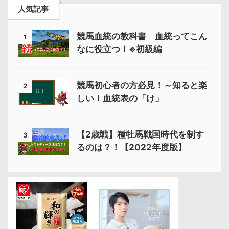
人気記事
競馬血統の教科書 血統ってこん
1
なに役立つ！※初級編
競馬初心者の方必見！～知ると楽
2
しい！血統表の「け」
【2歳戦】種牡馬戦国時代を制す
3
るのは？！【2022年度版】