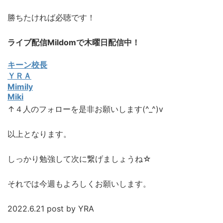
勝ちたければ必聴です！
ライブ配信Mildomで木曜日配信中！
キーン校長
ＹＲＡ
Mimily
Miki
↑４人の
フォロー
を是非お願いします(^_^)v
以上となります。
しっかり勉強して次に繋げましょうね☆
それでは今週もよろしくお願いします。
2022.6.21 post by YRA