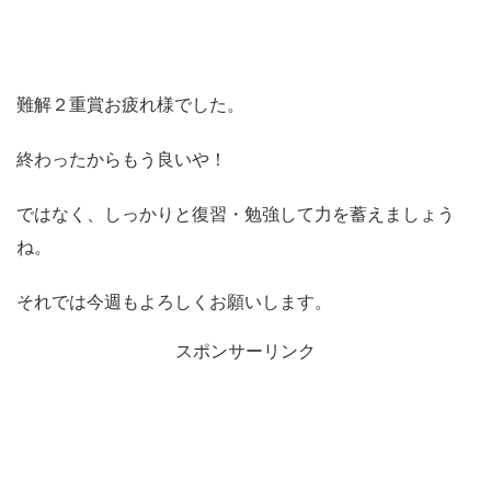
難解２重賞お疲れ様でした。
終わったからもう良いや！
ではなく、しっかりと復習・勉強して力を蓄えましょう
ね。
それでは今週もよろしくお願いします。
スポンサーリンク