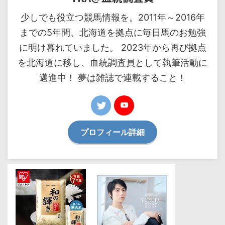
少しでも役立つ競馬情報を。2011年～2016年
までの5年間、北海道を拠点に毎日馬のお勉強
に明け暮れていました。 2023年から再び拠点
を北海道に移し、血統調査員として執筆活動に
邁進中！ 夢は雑誌で連載すること！
プロフィール詳細