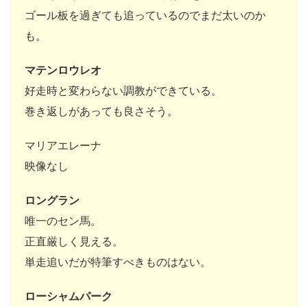
ゴール板を過ぎても追っているのでまだ太いのか
も。
マテンロウレオ
好走時と変わらない調教ができている。
巻き返しがあっても良さそう。
マリアエレーナ
映像なし
ロングラン
唯一のセン馬。
正直厳しく見える。
単走追いだが特筆すべきものはない。
ローシャムパーク