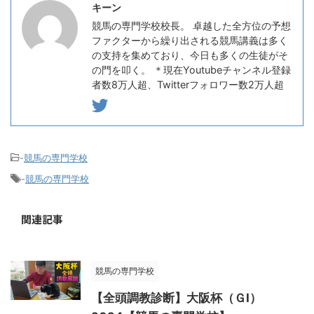
キーン
競馬の専門学校校長。 卓越した全方位の予想
ファクターから繰り出される競馬講義は多く
の支持を集めており、今日も多くの生徒がそ
の門を叩く。 ＊現在Youtubeチャンネル登録
者数8万人超、Twitterフォロワー数2万人超
-
競馬の専門学校
-
競馬の専門学校
関連記事
競馬の専門学校
【全頭調教診断】大阪杯（ＧⅠ）