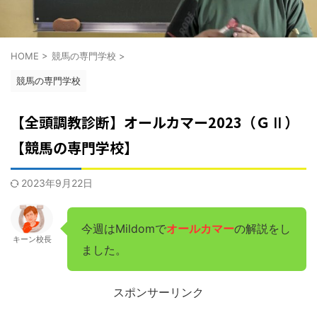
HOME
>
競馬の専門学校
>
競馬の専門学校
【全頭調教診断】オールカマー2023（ＧⅡ）
【競馬の専門学校】
2023年9月22日
今週はMildomで
オールカマー
の解説をし
キーン校長
ました。
スポンサーリンク