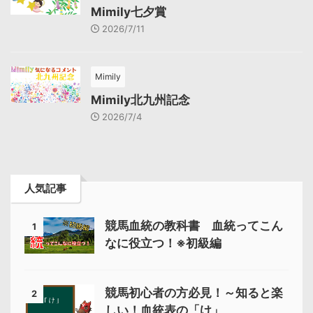
Mimily七夕賞
2026/7/11
Mimily
Mimily北九州記念
2026/7/4
人気記事
競馬血統の教科書 血統ってこん
1
なに役立つ！※初級編
競馬初心者の方必見！～知ると楽
2
しい！血統表の「け」