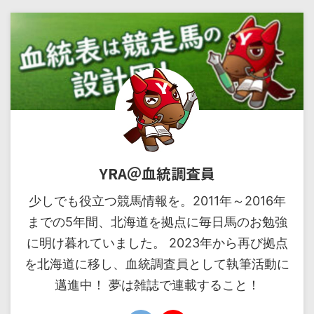
YRA＠血統調査員
少しでも役立つ競馬情報を。2011年～2016年
までの5年間、北海道を拠点に毎日馬のお勉強
に明け暮れていました。 2023年から再び拠点
を北海道に移し、血統調査員として執筆活動に
邁進中！ 夢は雑誌で連載すること！