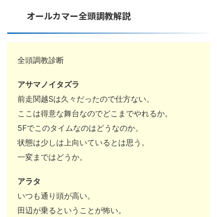
オールカマー全頭調教解説
全頭調教診断
アサマノイタズラ
前走関越Sは久々だったので仕方ない。
ここは得意な舞台なのでどこまでやれるか。
5Fでこのタイムなのはどうなのか。
状態は少しは上向いているとは思う。
一変まではどうか。
アラタ
いつも通り頭が高い。
田辺が乗るということが怖い。