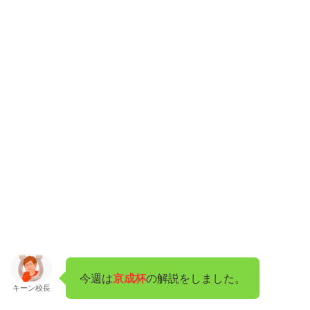
今週は
京成杯
の解説をしました。
キーン校長