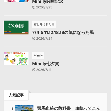
Mimily関屋記念
2026/7/25
右と呼ばれた男
7/4.5.11.12.18.19の気になった馬
2026/7/24
Mimily
Mimily七夕賞
2026/7/11
人気記事
競馬血統の教科書 血統ってこん
1