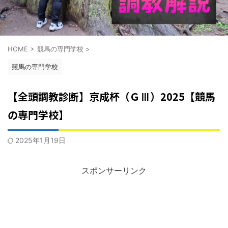
HOME
>
競馬の専門学校
>
競馬の専門学校
【全頭調教診断】京成杯（ＧⅢ）2025【競馬
の専門学校】
2025年1月19日
スポンサーリンク