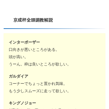
京成杯全頭調教解説
インターポーザー
口向きが悪いところがある。
頭が高い。
うーん。枠は良いところが欲しい。
ガルダイア
コーナーでちょっと置かれ気味。
もう少しスムーズに走って欲しい。
キングノジョー