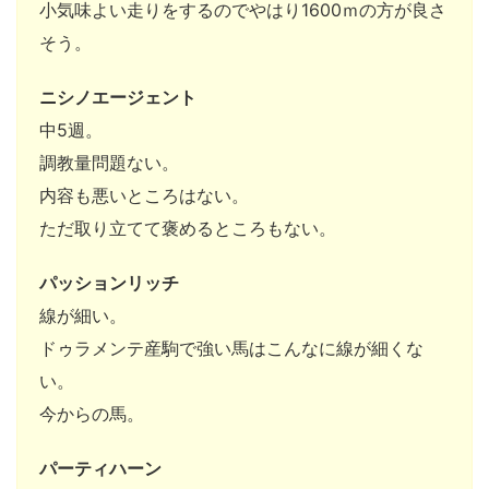
小気味よい走りをするのでやはり1600ｍの方が良さ
そう。
ニシノエージェント
中5週。
調教量問題ない。
内容も悪いところはない。
ただ取り立てて褒めるところもない。
パッションリッチ
線が細い。
ドゥラメンテ産駒で強い馬はこんなに線が細くな
い。
今からの馬。
パーティハーン