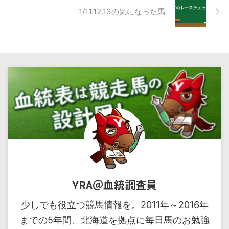
1/11.12.13の気になった馬
YRA＠血統調査員
少しでも役立つ競馬情報を。2011年～2016年
までの5年間、北海道を拠点に毎日馬のお勉強