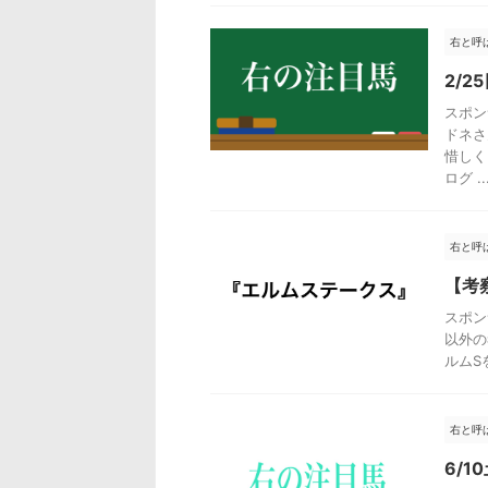
右と呼
2/
スポン
ドネさ
惜しく
ログ ..
右と呼
【考
スポン
以外の
ルムS
右と呼
6/