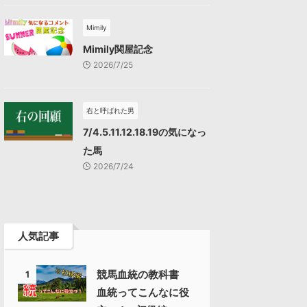
Mimily
Mimily関屋記念
2026/7/25
右と呼ばれた男
7/4.5.11.12.18.19の気になっ
た馬
2026/7/24
人気記事
競馬血統の教科書
1
血統ってこんなに役