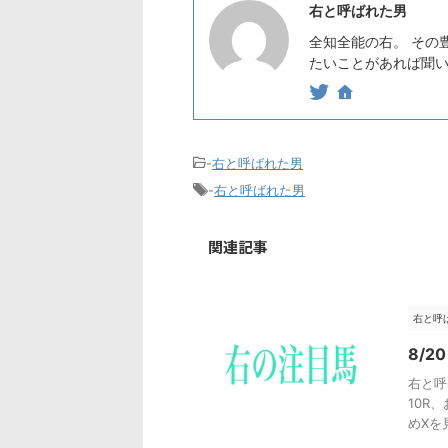
右と呼ばれた男
全知全能の右。 その
たいことがあれば聞いてみ
-
右と呼ばれた男
-
右と呼ばれた男
関連記事
右と呼
8/
右と呼
10R
めXを