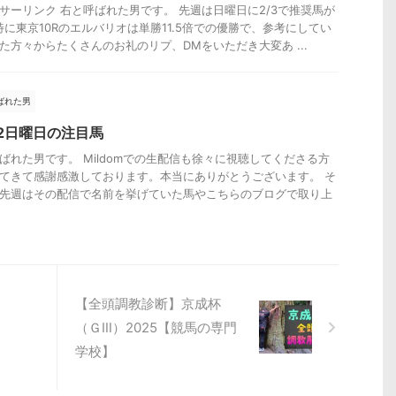
サーリンク 右と呼ばれた男です。 先週は日曜日に2/3で推奨馬が
特に東京10Rのエルバリオは単勝11.5倍での優勝で、参考にしてい
た方々からたくさんのお礼のリプ、DMをいただき大変あ ...
ばれた男
22日曜日の注目馬
ばれた男です。 Mildomでの生配信も徐々に視聴してくださる方
てきて感謝感激しております。本当にありがとうございます。 そ
先週はその配信で名前を挙げていた馬やこちらのブログで取り上
【全頭調教診断】京成杯
（ＧⅢ）2025【競馬の専門
学校】