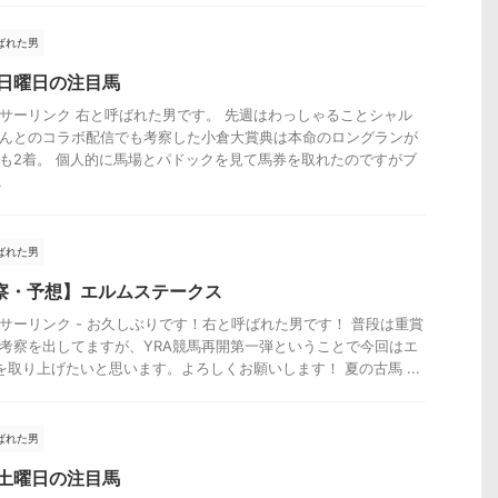
ばれた男
25日曜日の注目馬
サーリンク 右と呼ばれた男です。 先週はわっしゃることシャル
んとのコラボ配信でも考察した小倉大賞典は本命のロングランが
も2着。 個人的に馬場とパドックを見て馬券を取れたのですがブ
.
ばれた男
察・予想】エルムステークス
サーリンク - お久しぶりです！右と呼ばれた男です！ 普段は重賞
考察を出してますが、YRA競馬再開第一弾ということで今回はエ
を取り上げたいと思います。よろしくお願いします！ 夏の古馬 ...
ばれた男
10土曜日の注目馬