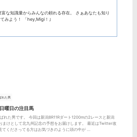
豊富な知識量からみんなの頼れる存在。 さぁあなたも知り
よう！ 「hey,Migi！｣
ばれた男
20日曜日の注目馬
ばれた男です。 今回は新潟8R11Rダート1200mの2レースと新潟
、おまけとして北九州記念の予想をお届けします。 最近はTwitter改
見てくださってる方はお気づきのように頭の中が ...