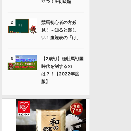
立つ！※初級編
競馬初心者の方必
2
見！～知ると楽し
い！血統表の「け」
【2歳戦】種牡馬戦国
3
時代を制するの
は？！【2022年度
版】