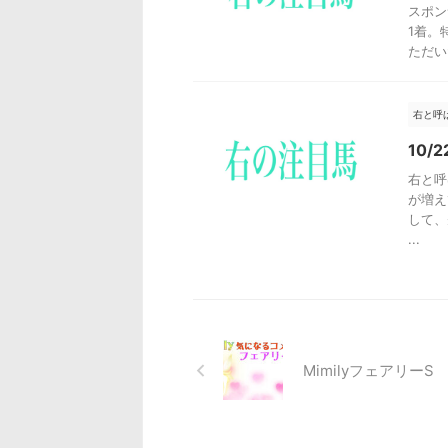
スポン
1着。
ただい
右と呼
10/
右と呼
が増え
して、
...
MimilyフェアリーS