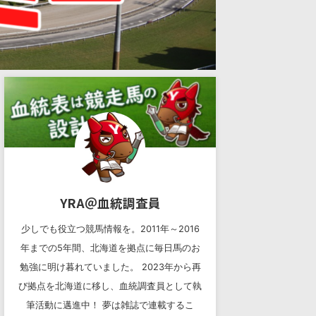
YRA＠血統調査員
少しでも役立つ競馬情報を。2011年～2016
年までの5年間、北海道を拠点に毎日馬のお
勉強に明け暮れていました。 2023年から再
び拠点を北海道に移し、血統調査員として執
筆活動に邁進中！ 夢は雑誌で連載するこ