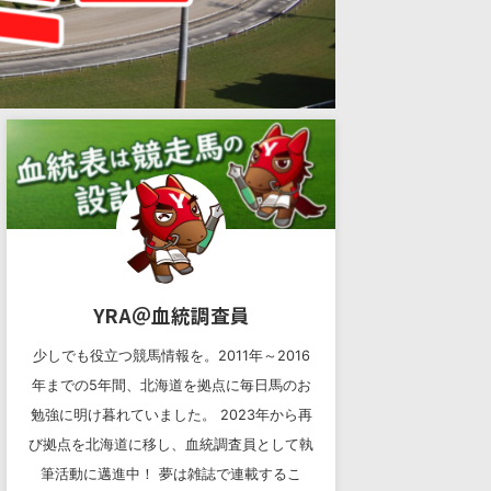
YRA＠血統調査員
少しでも役立つ競馬情報を。2011年～2016
年までの5年間、北海道を拠点に毎日馬のお
勉強に明け暮れていました。 2023年から再
び拠点を北海道に移し、血統調査員として執
筆活動に邁進中！ 夢は雑誌で連載するこ