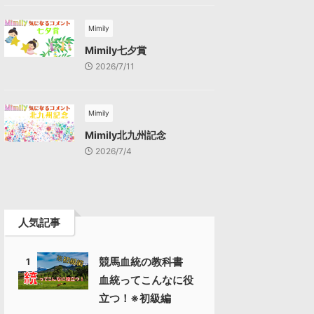
Mimily
Mimily七夕賞
2026/7/11
Mimily
Mimily北九州記念
2026/7/4
人気記事
競馬血統の教科書
1
血統ってこんなに役
立つ！※初級編