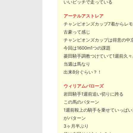
いいピッチで走っている
アーテルアストレア
チャンピオンズカップ7着からレモ
古豪って感じ
チャンピオンズカップは得意の中
今回は1600m1つの課題
菱田騎手調教つけていて1週前久々
当週は馬なり
出来8分ぐらい？！
ウィリアムバローズ
岩田騎手1週前追い切りに跨る
この馬のパターン
1週前鞍上の騎手を乗せていっぱ
がパターン
3ヶ月半ぶり