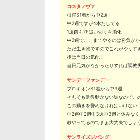
コスタノヴァ
根岸S1着から中2週
中2週ですが4本だしてる
1週前も7F追い切りを消化
中2週でここまでやるのは勝負が
ただ生き物ですのでこれがやりす
後は当日の気配！
当日元気がなかったりすれば調教
サンデーファンデー
プロキオンS1着から中3週
そもそも調教動かない馬なのでこ
この動きを誉めなければいけない
中2週中2週中3週中3週と休みな
教やってるのでまぁ大丈夫でしょ
サンライズジパング