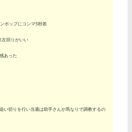
ンポップにコンマ5秒差
京左回りがいい
感あった
い追い切りを行い当週は助手さんが馬なりで調教するの