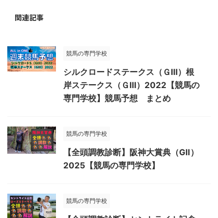
関連記事
競馬の専門学校
シルクロードステークス（ＧⅢ）根
岸ステークス（ＧⅢ）2022【競馬の
専門学校】競馬予想 まとめ
競馬の専門学校
【全頭調教診断】阪神大賞典（GⅡ）
2025【競馬の専門学校】
競馬の専門学校