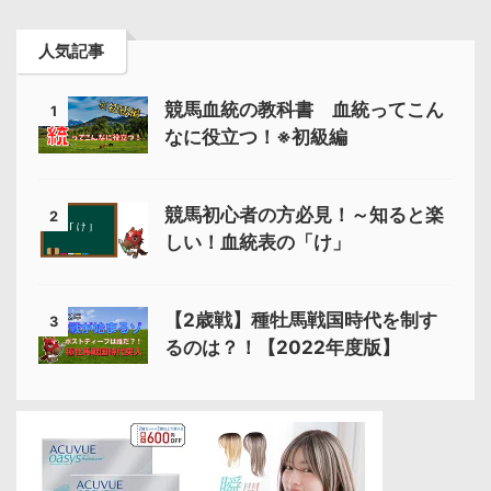
人気記事
競馬血統の教科書 血統ってこん
1
なに役立つ！※初級編
競馬初心者の方必見！～知ると楽
2
しい！血統表の「け」
【2歳戦】種牡馬戦国時代を制す
3
るのは？！【2022年度版】