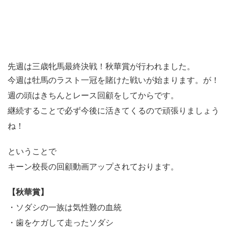
先週は三歳牝馬最終決戦！秋華賞が行われました。
今週は牡馬のラスト一冠を賭けた戦いが始まります。が！
週の頭はきちんとレース回顧をしてからです。
継続することで必ず今後に活きてくるので頑張りましょう
ね！
ということで
キーン校長の回顧動画アップされております。
【秋華賞】
・ソダシの一族は気性難の血統
・歯をケガして走ったソダシ