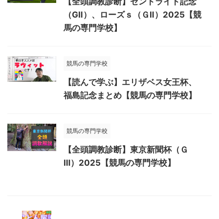
【全頭調教診断】セントライト記念
（GⅡ）、ローズｓ（ＧⅡ）2025【競
馬の専門学校】
競馬の専門学校
【読んで学ぶ】エリザベス女王杯、
福島記念まとめ【競馬の専門学校】
競馬の専門学校
【全頭調教診断】東京新聞杯（Ｇ
Ⅲ）2025【競馬の専門学校】