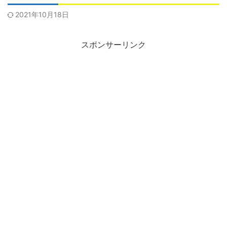
2021年10月18日
スポンサーリンク