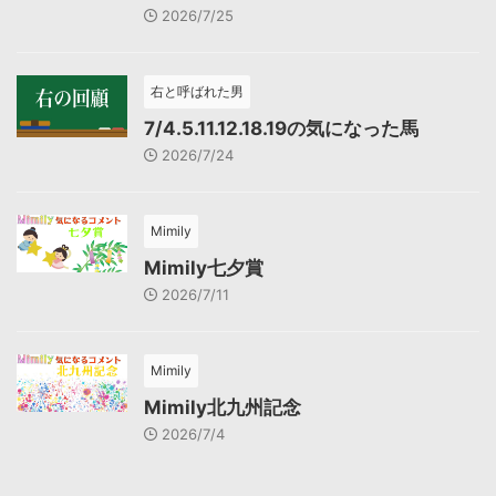
2026/7/25
右と呼ばれた男
7/4.5.11.12.18.19の気になった馬
2026/7/24
Mimily
Mimily七夕賞
2026/7/11
Mimily
Mimily北九州記念
2026/7/4