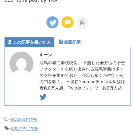
この記事を書いた人
最新記事
キーン
競馬の専門学校校長。 卓越した全方位の予想
ファクターから繰り出される競馬講義は多く
の支持を集めており、今日も多くの生徒がそ
の門を叩く。 ＊現在Youtubeチャンネル登録
者数8万人超、Twitterフォロワー数2万人超
-
競馬の専門学校
-
競馬の専門学校