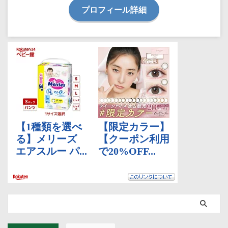
プロフィール詳細