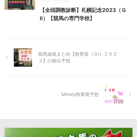
【全頭調教診断】札幌記念2023（Ｇ
Ⅱ）【競馬の専門学校】
競馬血統まとめ【秋華賞（ＧⅠ）２０２
３】の順位予想
Mimily秋華賞予想