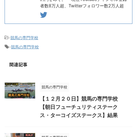
者数8万人超、Twitterフォロワー数2万人超
-
競馬の専門学校
-
競馬の専門学校
関連記事
競馬の専門学校
【１２月２０日】競馬の専門学校
【朝日フューチュリティステーク
ス・ターコイズステークス】結果