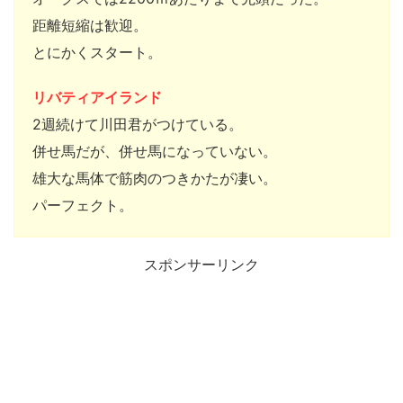
距離短縮は歓迎。
とにかくスタート。
リバティアイランド
2週続けて川田君がつけている。
併せ馬だが、併せ馬になっていない。
雄大な馬体で筋肉のつきかたが凄い。
パーフェクト。
スポンサーリンク