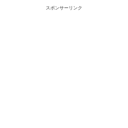
スポンサーリンク