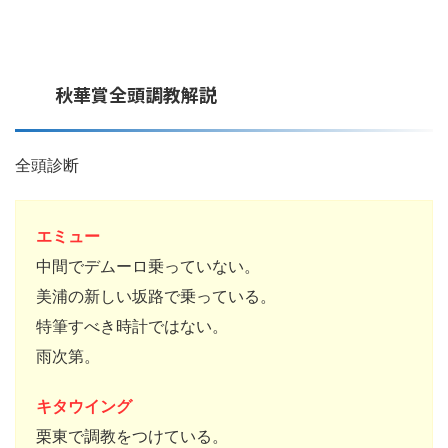
秋華賞全頭調教解説
全頭診断
エミュー
中間でデムーロ乗っていない。
美浦の新しい坂路で乗っている。
特筆すべき時計ではない。
雨次第。
キタウイング
栗東で調教をつけている。