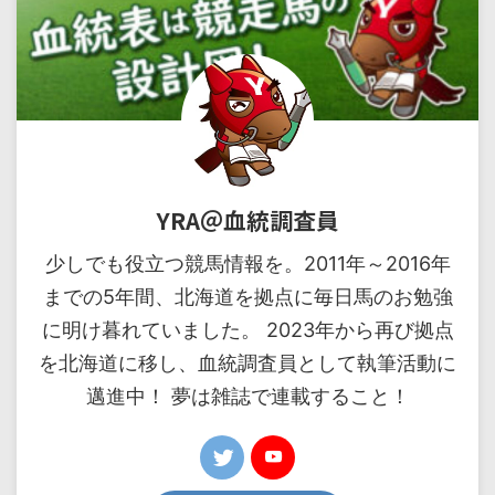
YRA＠血統調査員
少しでも役立つ競馬情報を。2011年～2016年
までの5年間、北海道を拠点に毎日馬のお勉強
に明け暮れていました。 2023年から再び拠点
を北海道に移し、血統調査員として執筆活動に
邁進中！ 夢は雑誌で連載すること！