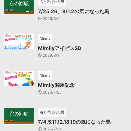
右と呼ばれた男
7/25.26、8/1.2の気になった馬
2026/8/7
Mimily
MimilyアイビスSD
2026/8/1
Mimily
Mimily関屋記念
2026/7/25
右と呼ばれた男
7/4.5.11.12.18.19の気になった馬
2026/7/24