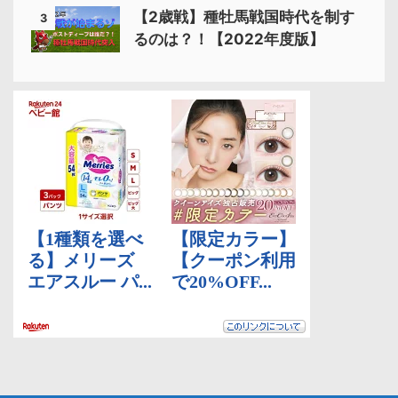
【2歳戦】種牡馬戦国時代を制す
3
るのは？！【2022年度版】