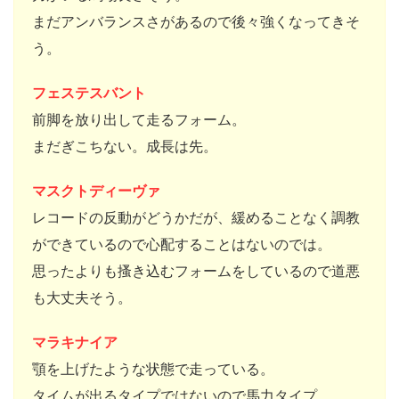
まだアンバランスさがあるので後々強くなってきそ
う。
フェステスバント
前脚を放り出して走るフォーム。
まだぎこちない。成長は先。
マスクトディーヴァ
レコードの反動がどうかだが、緩めることなく調教
ができているので心配することはないのでは。
思ったよりも搔き込むフォームをしているので道悪
も大丈夫そう。
マラキナイア
顎を上げたような状態で走っている。
タイムが出るタイプではないので馬力タイプ。