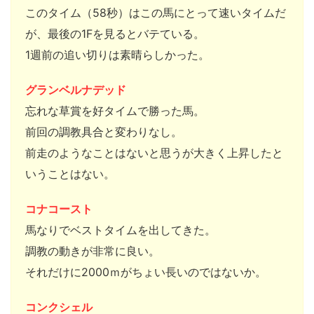
このタイム（58秒）はこの馬にとって速いタイムだ
が、最後の1Fを見るとバテている。
1週前の追い切りは素晴らしかった。
グランベルナデッド
忘れな草賞を好タイムで勝った馬。
前回の調教具合と変わりなし。
前走のようなことはないと思うが大きく上昇したと
いうことはない。
コナコースト
馬なりでベストタイムを出してきた。
調教の動きが非常に良い。
それだけに2000ｍがちょい長いのではないか。
コンクシェル