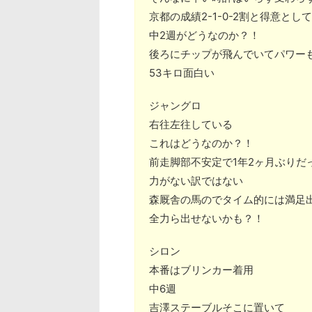
京都の成績2-1-0-2割と得意とし
中2週がどうなのか？！
後ろにチップが飛んでいてパワー
53キロ面白い
ジャングロ
右往左往している
これはどうなのか？！
前走脚部不安定で1年2ヶ月ぶりだ
力がない訳ではない
森厩舎の馬のでタイム的には満足
全力ら出せないかも？！
シロン
本番はブリンカー着用
中6週
吉澤ステーブルそこに置いて