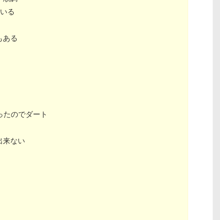
ている
もある
ったのでダート
出来ない