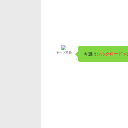
キーン校長
今週は
シルクロードｓ