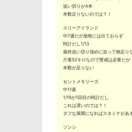
追い切りが4本
本数足りないのでは？！
スリーアイランド
中7週だが放牧には出ておらず
時計だし1/13
最終追い切り強めに追って物足り
斤量52キロなので警戒は必要だが
本数が足りない
セントメモリーズ
中11週
1/19が1回目の時計だし
これは遅いのでは？！
タフな展開になればスタミナがあ
ソンシ