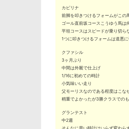
カピリナ
前脚を叩きつけるフォームがこの
ゴール直前坂コースこうゆう馬は
平坦コースはスピードが乗り切ら
1つに叩きつけるフォームは道悪に
クファシル
3ヶ月ぶり
中間は外厩で仕上げ
1/16に初めての時計
小気味いい走り
父モーリスなのである程度はこな
稍重でよかったが3勝クラスでの
グランテスト
中2週
そんなに早い時計はいらず変わら