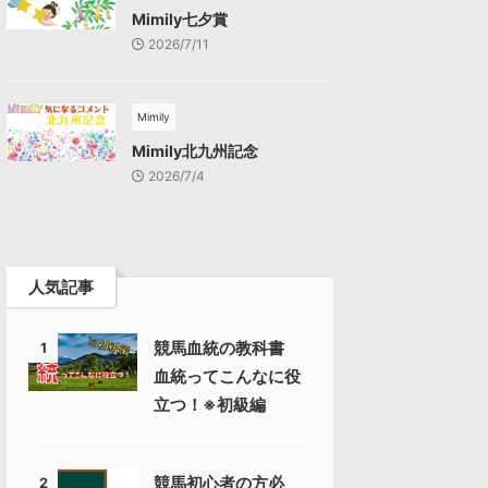
Mimily七夕賞
2026/7/11
Mimily
Mimily北九州記念
2026/7/4
人気記事
競馬血統の教科書
1
血統ってこんなに役
立つ！※初級編
競馬初心者の方必
2