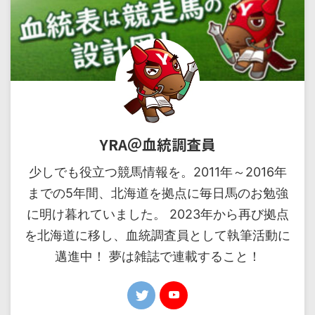
YRA＠血統調査員
少しでも役立つ競馬情報を。2011年～2016年
までの5年間、北海道を拠点に毎日馬のお勉強
に明け暮れていました。 2023年から再び拠点
を北海道に移し、血統調査員として執筆活動に
邁進中！ 夢は雑誌で連載すること！