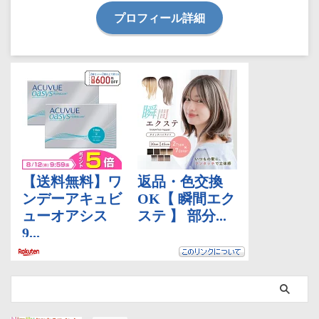
プロフィール詳細