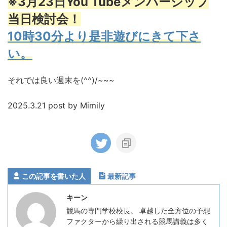
※3月23
日You Tubeメンバーシップ
当日検討会！
10時30分より是非遊びにきて下さ
い。
それでは良い週末を(^^)/~~~
2025.3.21 post by Mimily
この記事を書いた人
最新記事
キーン
競馬の専門学校校長。 卓越した全方位の予想
ファクターから繰り出される競馬講義は多く