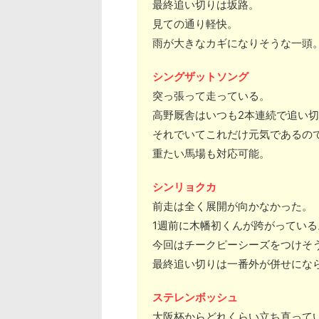
最終追い切りは坂路。
見ての通り軽快。
雨が大きなカギになりそうな一頭
シングザットソング
突っ張って走っている。
高野厩舎はいつも2本連続で追い
それでいてこれだけ元気であるの
重たい馬場も対応可能。
シンリョクカ
前走は全く展開が向かなかった。
1週前に木幡初くんが跨がっている
今回はチークピーシーズをつけそ
最終追い切りは一番外が併せにな
ステレンボッシュ
大阪杯からどれくらい立ち直って