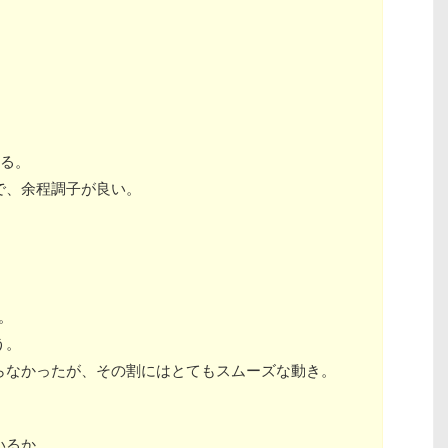
。
切る。
で、余程調子が良い。
。
う。
らなかったが、その割にはとてもスムーズな動き。
いるか。