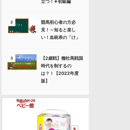
立つ！※初級編
競馬初心者の方必
2
見！～知ると楽し
い！血統表の「け」
【2歳戦】種牡馬戦国
3
時代を制するの
は？！【2022年度
版】