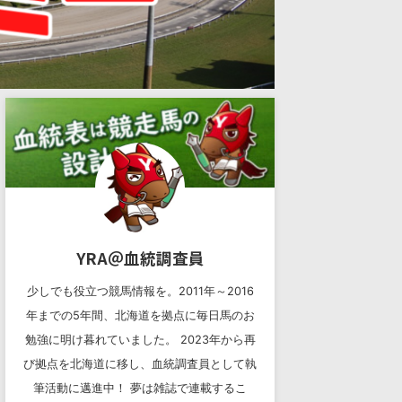
YRA＠血統調査員
少しでも役立つ競馬情報を。2011年～2016
年までの5年間、北海道を拠点に毎日馬のお
勉強に明け暮れていました。 2023年から再
び拠点を北海道に移し、血統調査員として執
筆活動に邁進中！ 夢は雑誌で連載するこ