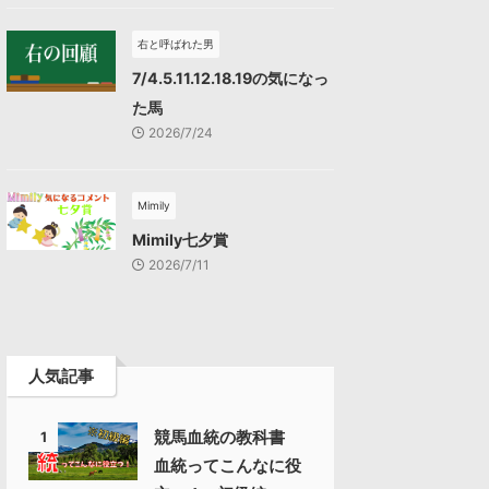
右と呼ばれた男
7/4.5.11.12.18.19の気になっ
た馬
2026/7/24
Mimily
Mimily七夕賞
2026/7/11
人気記事
競馬血統の教科書
1
血統ってこんなに役