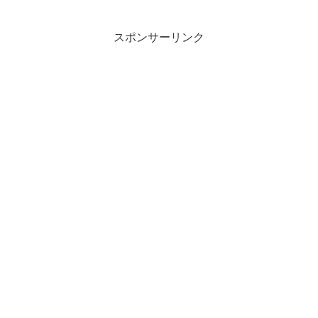
スポンサーリンク