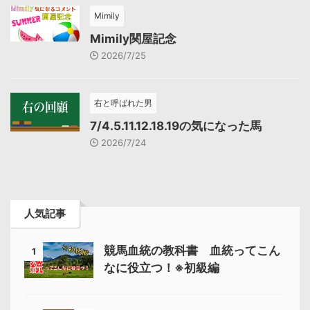
Mimily
Mimily関屋記念
2026/7/25
右と呼ばれた男
7/4.5.11.12.18.19の気になった馬
2026/7/24
人気記事
競馬血統の教科書 血統ってこん
1
なに役立つ！※初級編