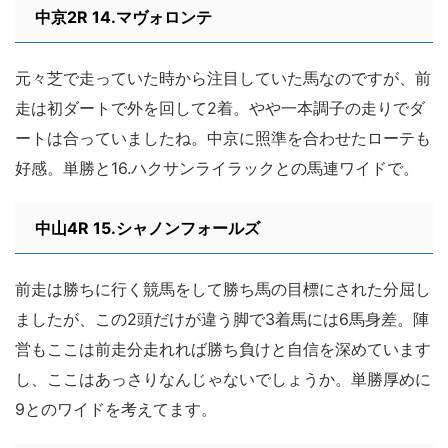
中京2R 14.マヴォロンテ
元々芝で走っていた時から注目していた馬なのですが、前
走は初ダートで外を回して2着。やや一本調子の走りでダ
ートは合っていましたね。中京に照準を合わせたローテも
好感。単勝と16.ハクサンライラックとの馬連ワイドで。
中山4R 15.シャノンフォールズ
前走は勝ちに行く競馬をして勝ち馬の目標にされた分屈し
ましたが、この2頭だけが違う脚で3着馬には6馬身差。陣
営もここは前走分走れれば勝ち負けと自信を深めています
し、ここはあっさりなんじゃないでしょうか。単勝厚めに
9とのワイドを考えてます。