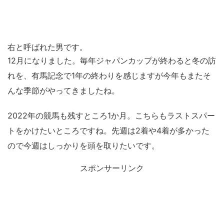
右と呼ばれた男です。
12月になりました。毎年ジャパンカップが終わると冬の訪
れを、有馬記念で1年の終わりを感じますが今年もまたそ
んな季節がやってきましたね。
2022年の競馬も残すところ1か月。こちらもラストスパー
トをかけたいところですね。先週は2着や4着が多かった
ので今週はしっかりを頭を取りたいです。
スポンサーリンク