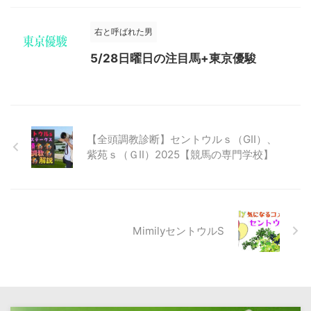
右と呼ばれた男
5/28日曜日の注目馬+東京優駿
【全頭調教診断】セントウルｓ（GⅡ）、
紫苑ｓ（ＧⅡ）2025【競馬の専門学校】
MimilyセントウルS