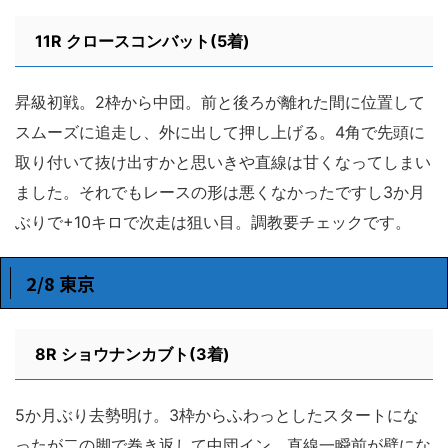
11R
クロースコンバット(5着)
昇級初戦。2枠から中団。前と後ろが離れた間に位置して
スムーズに追走し、外に出して押し上げる。4角で先頭に
取り付いて抜け出すかと思いきや直線は甘くなってしまい
ました。それでもレースの形は悪くなかったですし3か月
ぶりで+10キロで次走は狙い目。調教要チェックです。
2/8 東京
8R ショウナンカブト(3着)
5か月ぶり去勢明け。3枠からふわっとしたスタートにな
ったが二の脚で巻き返して中団イン。直線一瞬前が壁にな