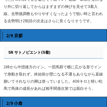
り外に切り返してからはまずまずの伸びを見せて3着入
線。去勢後調教もやりやすくなったようで狙い時と言われ
る去勢明け2戦目の次走はさらに良くなりそうです。
2/9 京都
5R
サトノビエント(5着)
2枠から中団後方のイン。一団馬群で横に広がる形でイン
で身動き取れず。終始前が壁になる不運もありながら直線
捌いてそれなりの脚は使っていました。406キロと軽い牝
馬で馬体の成長があれば相手関係次第では面白そう。
2/9 小倉