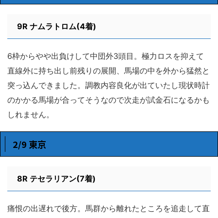
9R
ナムラトロム(4着)
6枠からやや出負けして中団外3頭目。極力ロスを抑えて
直線外に持ち出し前残りの展開、馬場の中を外から猛然と
突っ込んできました。調教内容良化が出ていたし現状時計
のかかる馬場が合ってそうなので次走が試金石になるかも
しれません。
2/9 東京
8R テセラリアン(7着)
痛恨の出遅れで後方。馬群から離れたところを追走して直