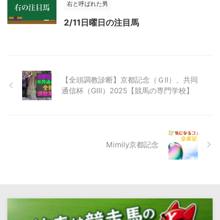
右と呼ばれた男
2/11日曜日の注目馬
【全頭調教診断】京都記念（ＧⅡ）、共同
通信杯（GⅢ）2025【競馬の専門学校】
Mimily京都記念