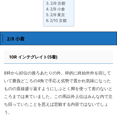
2/9 京都
2/9 小倉
2/9 東京
2/10 京都
2/8 小倉
10R インテグレイト(5着)
8枠から好位の後ろあたりの外。枠的に終始外外を回して
いて勝負どころの4角で手応え劣勢で置かれ気味になった
ものの直線盛り返すようにしぶとく脚を使って差のないと
ころまでは来ていました。この馬以外上位はみんな内で立
ち回っていたことを思えば悲観する内容ではないでしょ
う。