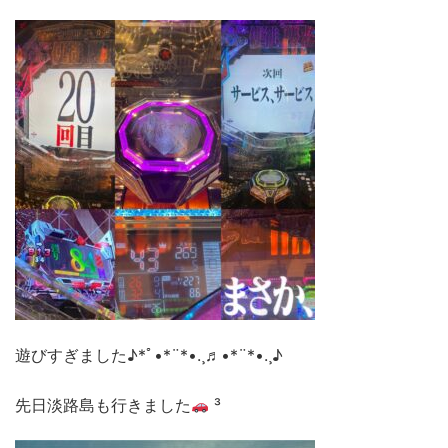
遊びすぎました♪*ﾟ•*¨*•.¸♬︎•*¨*•.¸♪
先日淡路島も行きました
³