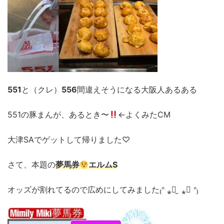
551
と（クレ）
556
間違えそうになる大阪人あるある
551の豚まんが、あるとき〜
←よくみたCM
大津SAでゲットして帰りました♡
さて、本題の
夢馬券
エルムS
オッズが割れてるので広めにしてみました₍ᐢ ⁎⃙ ̫ ⁎⃙ ᐢ₎