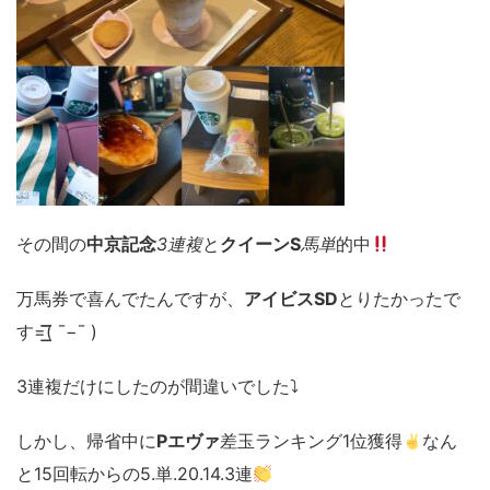
その間の
中京記念
3連複
と
クイーンS
馬単
的中
万馬券で喜んでたんですが、
アイビスSD
とりたかったで
す=͟͟͞͞( ¯−︎¯ )
3連複だけにしたのが間違いでした⤵︎
しかし、帰省中に
Pエヴァ
差玉ランキング1位獲得
なん
と15回転からの5.単.20.14.3連