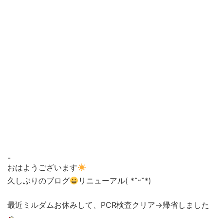
-
おはようございます
久しぶりのブログ
リニューアル( *˘ᵕ˘*)
最近ミルダムお休みして、PCR検査クリア→帰省しました