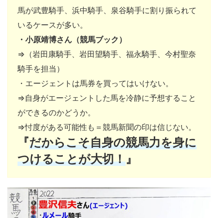
馬が武豊騎手、浜中騎手、泉谷騎手に割り振られて
いるケースが多い。
・小原靖博さん（競馬ブック）
⇒（岩田康騎手、岩田望騎手、福永騎手、今村聖奈
騎手を担当）
・エージェントは馬券を買ってはいけない。
⇒自身がエージェントした馬を冷静に予想すること
ができるのかどうか。
⇒忖度がある可能性も＝競馬新聞の印は信じない。
『
だからこそ自身の競馬力を身に
つけることが大切！
』