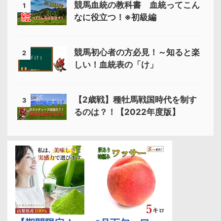
競馬血統の教科書 血統ってこん
1
なに役立つ！※初級編
競馬初心者の方必見！～知ると楽
2
しい！血統表の「け」
【2歳戦】種牡馬戦国時代を制す
3
るのは？！【2022年度版】