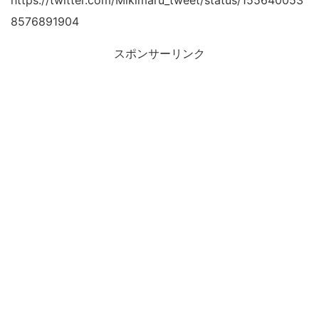
https://twitter.com/Mikimaru_tweet/status/155640053
8576891904
スポンサーリンク