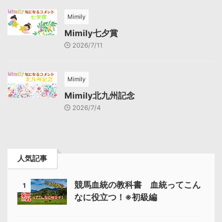
Mimily
Mimily七夕賞
2026/7/11
Mimily
Mimily北九州記念
2026/7/4
人気記事
競馬血統の教科書 血統ってこん
1
なに役立つ！※初級編