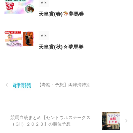
Miki
天皇賞(春)
夢馬券
Miki
天皇賞(秋)☆夢馬券
【考察・予想】両津湾特別
競馬血統まとめ【セントウルステークス
（ＧⅡ）２０２３】の順位予想