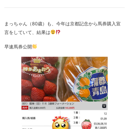
まっちゃん（80歳）も、今年は京都記念から馬券購入宣
言をしていて、結果は
早速馬券公開