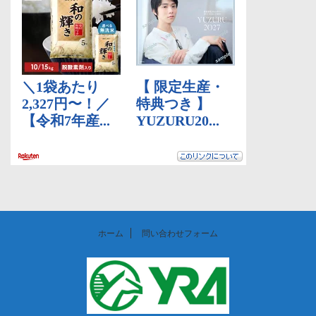
ホーム
問い合わせフォーム