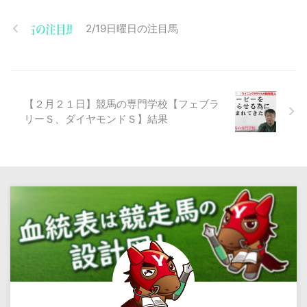
2/19日曜日の注目馬
【２月２１日】競馬の専門学校【フェブラ
リーＳ、ダイヤモンドＳ】結果