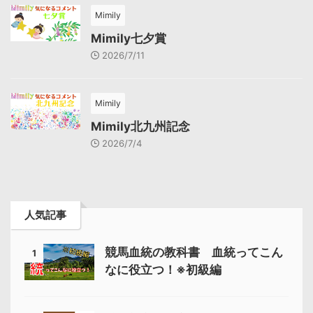
Mimily
Mimily七夕賞
2026/7/11
Mimily
Mimily北九州記念
2026/7/4
人気記事
競馬血統の教科書 血統ってこん
1
なに役立つ！※初級編