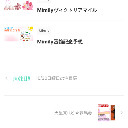
Mimilyヴィクトリアマイル
Mimily
Mimily函館記念予想
10/30日曜日の注目馬
天皇賞(秋)☆夢馬券