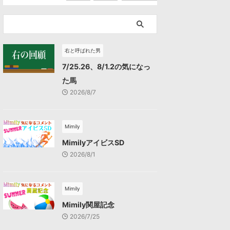
右と呼ばれた男
7/25.26、8/1.2の気になっ
た馬
2026/8/7
Mimily
MimilyアイビスSD
2026/8/1
Mimily
Mimily関屋記念
2026/7/25