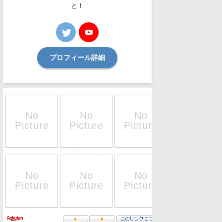
と！
プロフィール詳細