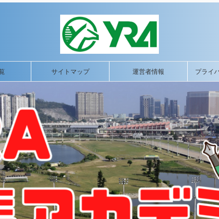
覧
サイトマップ
運営者情報
プライ