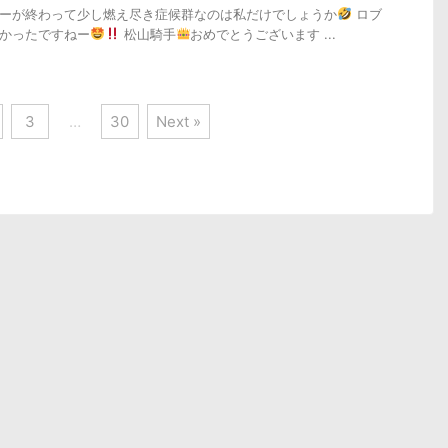
ーが終わって少し燃え尽き症候群なのは私だけでしょうか
ロブ
かったですねー
松山騎手
おめでとうございます ...
3
…
30
Next »