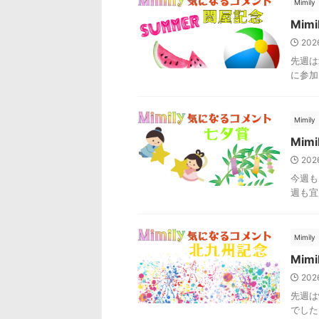
Mimily
Mim
202
先週は
に参加
Mimily
Mim
202
今週も
週も宜
Mimily
Mim
202
先週は
でした