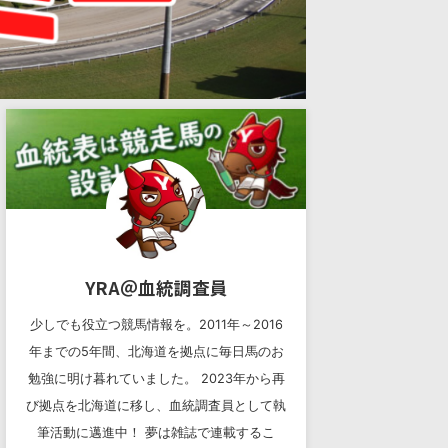
YRA＠血統調査員
少しでも役立つ競馬情報を。2011年～2016
年までの5年間、北海道を拠点に毎日馬のお
勉強に明け暮れていました。 2023年から再
び拠点を北海道に移し、血統調査員として執
筆活動に邁進中！ 夢は雑誌で連載するこ