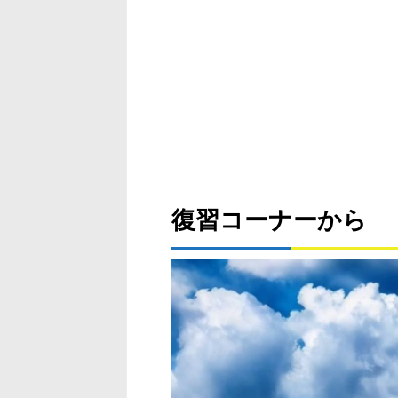
復習コーナーから
動
画
プ
レ
ー
ヤ
ー