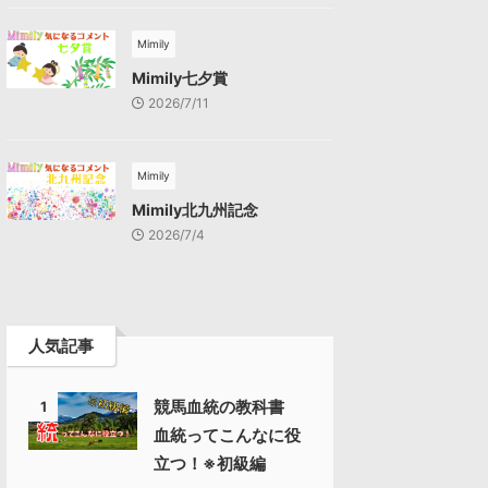
Mimily
Mimily七夕賞
2026/7/11
Mimily
Mimily北九州記念
2026/7/4
人気記事
競馬血統の教科書
1
血統ってこんなに役
立つ！※初級編