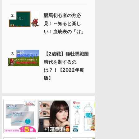
競馬初心者の方必
2
見！～知ると楽し
い！血統表の「け」
【2歳戦】種牡馬戦国
3
時代を制するの
は？！【2022年度
版】