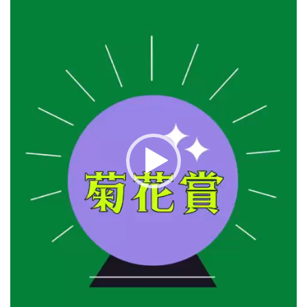
画
プ
レ
ー
ヤ
ー