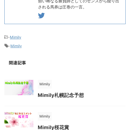
類い稀なる勝負師としてのセンスから繰り出
される馬券は圧巻の一言。
-
Mimily
-
Mimily
関連記事
Mimily
Mimily札幌記念予想
Mimily
Mimily桜花賞