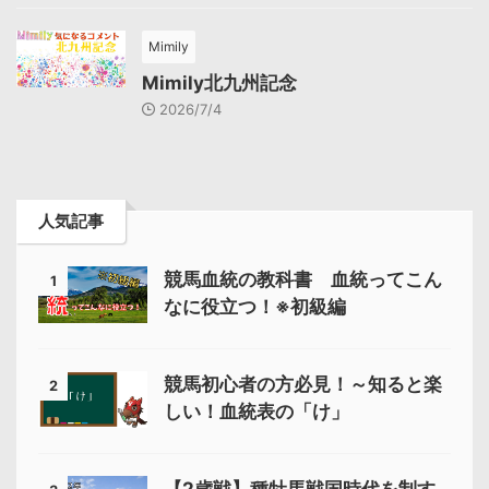
Mimily
Mimily北九州記念
2026/7/4
人気記事
競馬血統の教科書 血統ってこん
1
なに役立つ！※初級編
競馬初心者の方必見！～知ると楽
2
しい！血統表の「け」
【2歳戦】種牡馬戦国時代を制す