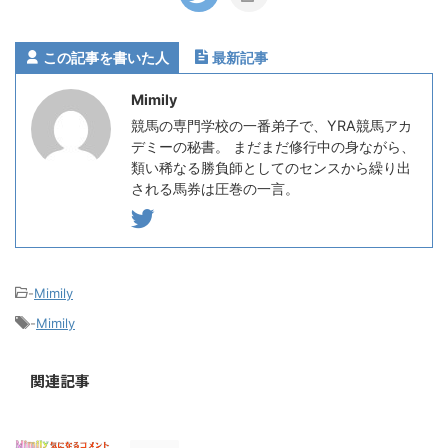
この記事を書いた人
最新記事
Mimily
競馬の専門学校の一番弟子で、YRA競馬アカ
デミーの秘書。 まだまだ修行中の身ながら、
類い稀なる勝負師としてのセンスから繰り出
される馬券は圧巻の一言。
-
Mimily
-
Mimily
関連記事