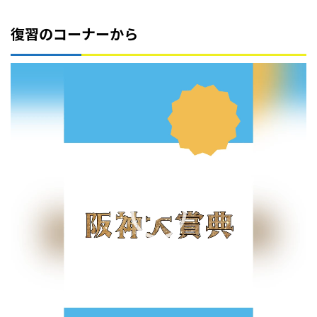
復習のコーナーから
動
画
プ
レ
ー
ヤ
ー