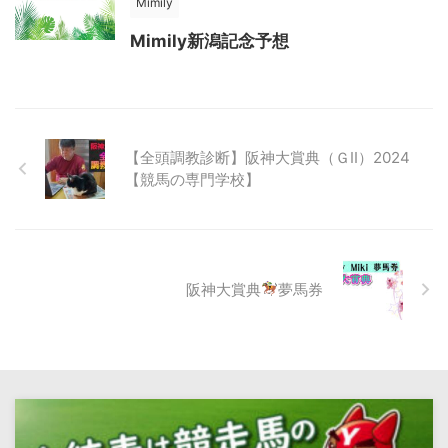
Mimily
Mimily新潟記念予想
【全頭調教診断】阪神大賞典（ＧⅡ）2024
【競馬の専門学校】
阪神大賞典
夢馬券