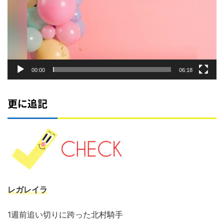
00:00
06:18
更に追記
レガレイラ
1週前追い切りに跨った北村騎手