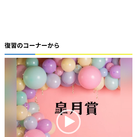
復習のコーナーから
動
画
プ
レ
ー
ヤ
ー