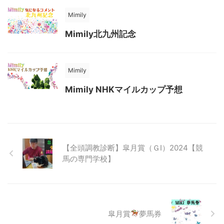
Mimily
Mimily北九州記念
Mimily
Mimily NHKマイルカップ予想
【全頭調教診断】皐月賞（ＧⅠ）2024【競
馬の専門学校】
皐月賞
夢馬券