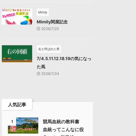
Mimily
Mimily関屋記念
2026/7/25
右と呼ばれた男
7/4.5.11.12.18.19の気になっ
た馬
2026/7/24
人気記事
競馬血統の教科書
1
血統ってこんなに役