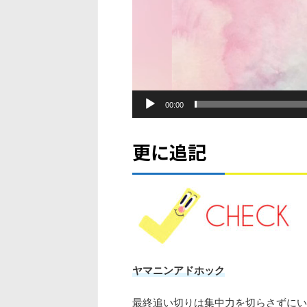
00:00
更に追記
ヤマニンアドホック
最終追い切りは集中力を切らさずにい