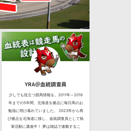
YRA＠血統調査員
少しでも役立つ競馬情報を。2011年～2016
年までの5年間、北海道を拠点に毎日馬のお
勉強に明け暮れていました。 2023年から再
び拠点を北海道に移し、血統調査員として執
筆活動に邁進中！ 夢は雑誌で連載するこ