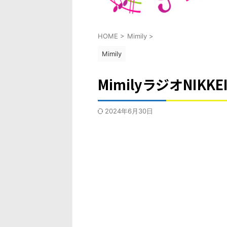
HOME
>
Mimily
>
Mimily
MimilyラジオNIKK
2024年6月30日