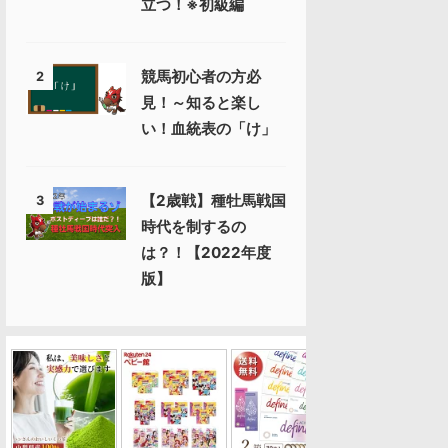
立つ！※初級編
競馬初心者の方必
2
見！～知ると楽し
い！血統表の「け」
【2歳戦】種牡馬戦国
3
時代を制するの
は？！【2022年度
版】