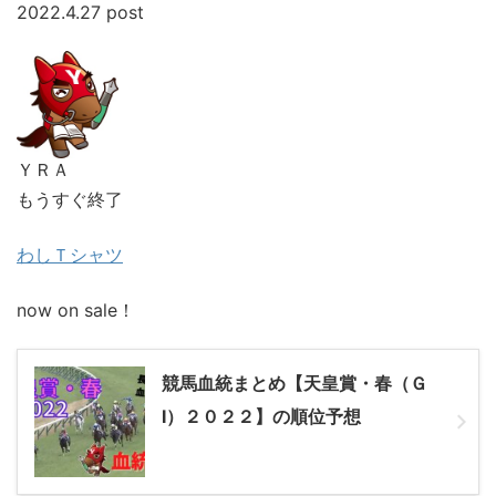
2022.4.27 post
ＹＲＡ
もうすぐ終了
わしＴシャツ
now on sale！
競馬血統まとめ【天皇賞・春（Ｇ
Ⅰ）２０２２】の順位予想