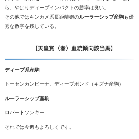
ら、やはりディープインパクトの勝率は良い。
その他ではキンカメ系長距離砲の
ルーラーシップ産駒
も優
秀な数字を残している。
【天皇賞（春）血統傾向該当馬】
ディープ系産駒
トーセンカンビーナ、ディープボンド（キズナ産駒）
ルーラーシップ産駒
ロバートソンキー
それでは今週もよろしくです。