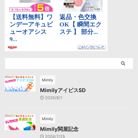
Mimily
MimilyアイビスSD
2026/8/1
Mimily
Mimily関屋記念
2026/7/25