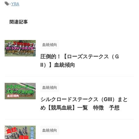
-
YRA
関連記事
血統傾向
圧倒的！【ローズステークス（Ｇ
Ⅱ）】血統傾向
血統傾向
シルクロードステークス（GⅢ）まと
め【競馬血統】一覧 特徴 予想
血統傾向