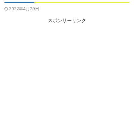
2022年4月29日
スポンサーリンク