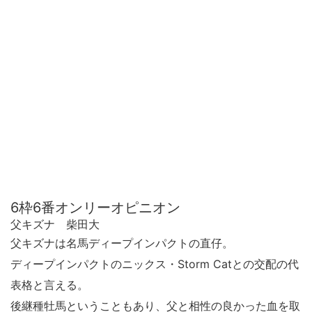
6枠6番
オンリーオピニオン
父キズナ 柴田大
父キズナは名馬ディープインパクトの直仔。
ディープインパクトのニックス・Storm Catとの交配の代
表格と言える。
後継種牡馬ということもあり、父と相性の良かった血を取