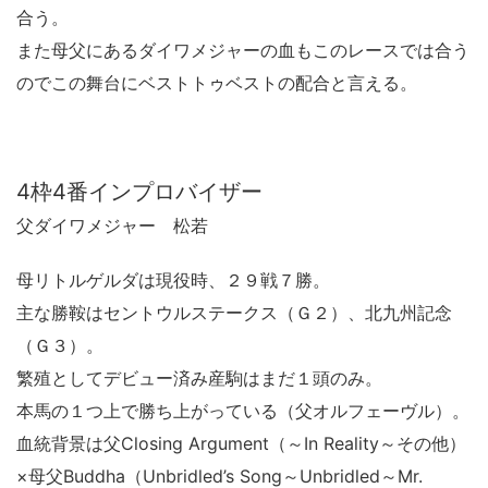
合う。
また母父にあるダイワメジャーの血もこのレースでは合う
のでこの舞台にベストトゥベストの配合と言える。
4枠4番
インプロバイザー
父ダイワメジャー 松若
母リトルゲルダは現役時、２９戦７勝。
主な勝鞍はセントウルステークス（Ｇ２）、北九州記念
（Ｇ３）。
繁殖としてデビュー済み産駒はまだ１頭のみ。
本馬の１つ上で勝ち上がっている（父オルフェーヴル）。
血統背景は父Closing Argument（～In Reality～その他）
×母父Buddha（Unbridled’s Song～Unbridled～Mr.