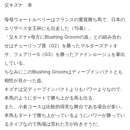
父キズナ 幸
母母ウォートルベリーはフランスの重賞勝ち馬で、日本の
エリザベス女王杯にも出走した（15着）。
「父キズナ×母方にBlushing Groomの血」との組み合わ
せはチューリップ賞（G2）を勝ったマルターズディオ
サ、フェアリーS（G3）を勝ったファインルージュを輩出
している。
ちなみにこのBlushing Groomはディープインパクトとも
相性が良かった血。
キズナは父ディープインパクトよりもパワーよりなので、
本馬のようにダートで勝ち上がる馬も出る。
また、小倉コースは比較的得意な舞台である場合が多い。
本馬もダートで勝ち上がっているようにパワーが勝ってい
るタイプなので馬場は荒れた方が向きそうだ。