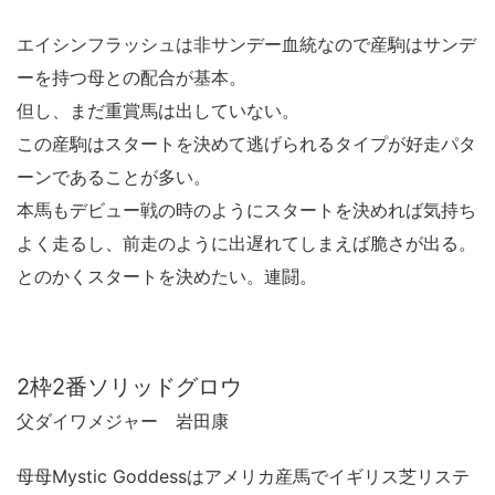
エイシンフラッシュは非サンデー血統なので産駒はサンデ
ーを持つ母との配合が基本。
但し、まだ重賞馬は出していない。
この産駒はスタートを決めて逃げられるタイプが好走パタ
ーンであることが多い。
本馬もデビュー戦の時のようにスタートを決めれば気持ち
よく走るし、前走のように出遅れてしまえば脆さが出る。
とのかくスタートを決めたい。連闘。
2枠2番
ソリッドグロウ
父ダイワメジャー 岩田康
母母Mystic Goddessはアメリカ産馬でイギリス芝リステ