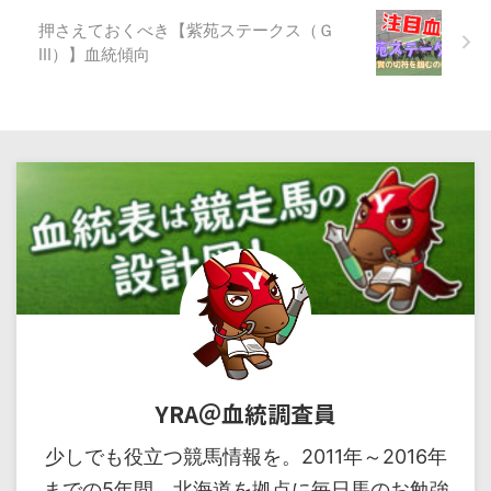
押さえておくべき【紫苑ステークス（Ｇ
Ⅲ）】血統傾向
YRA＠血統調査員
少しでも役立つ競馬情報を。2011年～2016年
までの5年間、北海道を拠点に毎日馬のお勉強