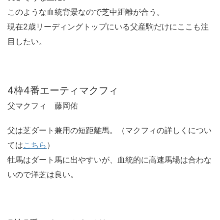
このような血統背景なので芝中距離が合う。
現在2歳リーディングトップにいる父産駒だけにここも注
目したい。
4枠4番
エーティマクフィ
父マクフィ 藤岡佑
父は芝ダート兼用の短距離馬。（マクフィの詳しくについ
ては
こちら
）
牡馬はダート馬に出やすいが、血統的に高速馬場は合わな
いので洋芝は良い。