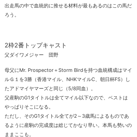
出走馬の中で血統的に推せる材料が最もあるのはこの馬だ
ろう。
2枠2番
トップキャスト
父ダイワメジャー 団野
母父にMr. Prospector＋Storm Birdを持つ血統構成はマイ
ルＧ１を3勝（香港マイル、NHKマイルC、朝日杯FS）し
たアドマイヤマーズと同じ（5/8同血）。
父産駒のG1タイトルは全てマイル以下なので、ベストは
やっぱりそこになる。
ただし、そのG1タイトル全てが2～3歳馬によるものであ
るように産駒の完成度は総じてかなり早い。本馬も勢いの
ままここも。