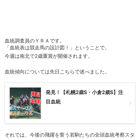
血統調査員のＹＲＡです。
「血統表は競走馬の設計図！」ということで。
今週は南北で2歳重賞が開催されます。
血統傾向については先日こちらで述べました。
発見！【札幌2歳S・小倉2歳S】注
目血統
それでは、今後の飛躍を誓う若駒たちの全頭血統考察スタ