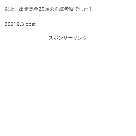
以上、出走馬全20頭の血統考察でした！
2021.9.3 post
スポンサーリンク