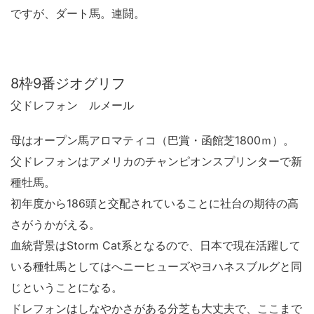
ですが、ダート馬。連闘。
8枠9番
ジオグリフ
父ドレフォン ルメール
母はオープン馬アロマティコ（巴賞・函館芝1800ｍ）。
父ドレフォンはアメリカのチャンピオンスプリンターで新
種牡馬。
初年度から186頭と交配されていることに社台の期待の高
さがうかがえる。
血統背景はStorm Cat系となるので、日本で現在活躍して
いる種牡馬としてはへニーヒューズやヨハネスブルグと同
じということになる。
ドレフォンはしなやかさがある分芝も大丈夫で、ここまで