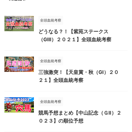
全頭血統考察
どうなる？！【紫苑ステークス
（GⅢ）２０２１】全頭血統考察
全頭血統考察
三強激突！【天皇賞・秋（GⅠ）２０
２１】全頭血統考察
全頭血統考察
競馬予想まとめ【中山記念（ＧⅡ）２
０２３】の順位予想