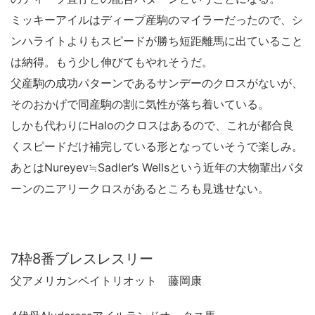
ミッキーアイルはディープ産駒のマイラーだったので、シ
ンハライトよりもスピードが勝ち短距離馬に出ていること
は納得。もう少し伸びてもやれそうだ。
父産駒の成功パターンであるサンデーのクロスがないが、
そのおかげで同産駒の割に気性が落ち着いている。
しかも代わりにHaloのクロスはあるので、これが都合良
くスピードだけ補完している形となっていそうで楽しみ。
あとはNureyev≒Sadler’s Wellsという近年の大物輩出パタ
ーンのニアリークロスがあるところも見逃せない。
7枠8番
ブレスレスリー
父アメリカンペイトリオット 藤岡康