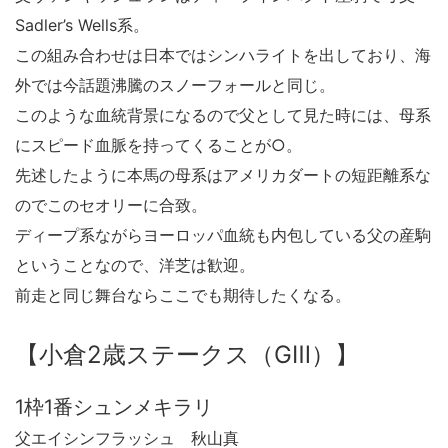
Sadler’s Wells系。
この組み合わせは日本ではシンハライトを出しており、海
外では今話題沸騰のスノーフォールと同じ。
このような血統背景になるので父として見た時には、母系
にスピード血脈を持ってくることが○。
先述したように本馬の母系はアメリカダートの短距離系な
のでこのセオリーに合致。
ディープ系ながらヨーロッパ血統も内包している父の産駒
ということなので、洋芝は歓迎。
前走と同じ舞台ならここでも期待したくなる。
【
小倉2歳ステークス（GⅢ）
】
1枠1番
シュンメキラリ
父エイシンフラッシュ 秋山真