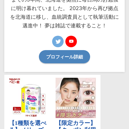
に明け暮れていました。 2023年から再び拠点
を北海道に移し、血統調査員として執筆活動に
邁進中！ 夢は雑誌で連載すること！
プロフィール詳細