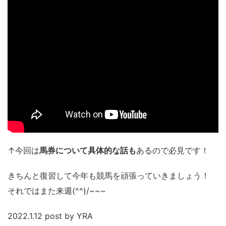
↑今回は
馬券について具体的な話も
あるので必見です！
きちんと復習して今年も競馬を頑張っていきましょう！
それではまた来週(^^)/~~~
2022.1.12 post by YRA