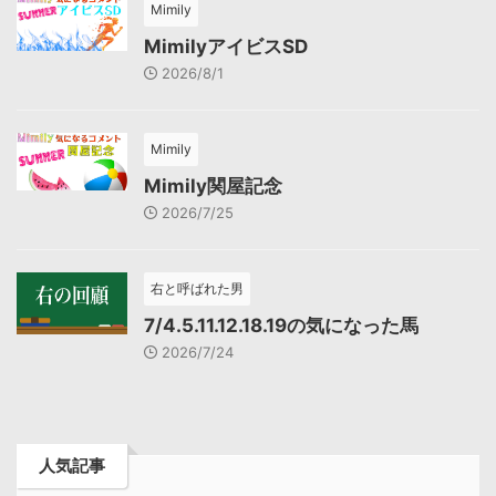
Mimily
MimilyアイビスSD
2026/8/1
Mimily
Mimily関屋記念
2026/7/25
右と呼ばれた男
7/4.5.11.12.18.19の気になった馬
2026/7/24
人気記事