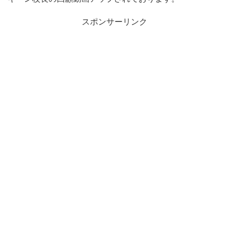
スポンサーリンク