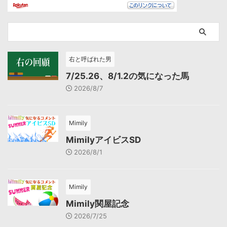
右と呼ばれた男
7/25.26、8/1.2の気になった馬
2026/8/7
Mimily
MimilyアイビスSD
2026/8/1
Mimily
Mimily関屋記念
2026/7/25