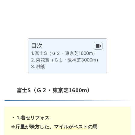
目次
富士S（Ｇ２・東京芝1600m）
菊花賞（Ｇ１・阪神芝3000m）
雑談
富士S（Ｇ２・東京芝1600m）
・１着セリフォス
⇒
斤量が味方した。
マイルがベスト
の馬