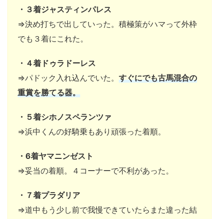
・３着ジャスティンパレス
⇒決め打ちで出していった。積極策がハマって外枠
でも３着にこれた。
・４着ドゥラドーレス
⇒パドック入れ込んでいた。
すぐにでも古馬混合の
重賞を勝てる器。
・５着シホノスペランツァ
⇒浜中くんの好騎乗もあり頑張った着順。
・6着ヤマニンゼスト
⇒妥当の着順。４コーナーで不利があった。
・７着プラダリア
⇒道中もう少し前で我慢できていたらまた違った結