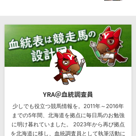
YRA＠血統調査員
少しでも役立つ競馬情報を。2011年～2016年
までの5年間、北海道を拠点に毎日馬のお勉強
に明け暮れていました。 2023年から再び拠点
を北海道に移し、血統調査員として執筆活動に