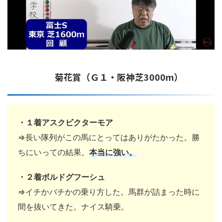
菊花賞（Ｇ１・阪神芝3000m）
・１着アスクビクターモア
⇒長い隊列がこの馬にとってはありがたかった。勝
ちにいっての結果。
本当に強い。
・２着ボルドグフーシュ
⇒イチかバチかの乗り方した。馬群が詰まった時に
間を抜いてきた。ナイス騎乗。