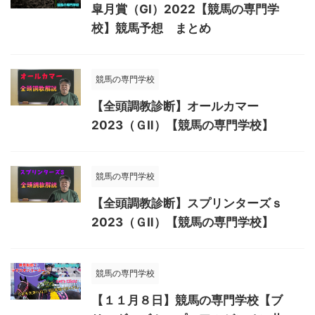
皐月賞（GⅠ）2022【競馬の専門学
校】競馬予想 まとめ
競馬の専門学校
【全頭調教診断】オールカマー
2023（ＧⅡ）【競馬の専門学校】
競馬の専門学校
【全頭調教診断】スプリンターズｓ
2023（ＧⅡ）【競馬の専門学校】
競馬の専門学校
【１１月８日】競馬の専門学校【ブ