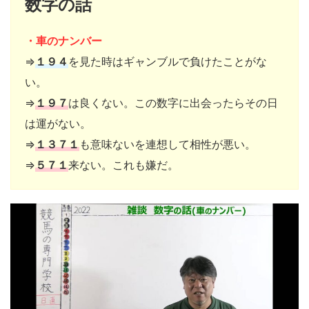
数字の話
・車のナンバー
⇒
１９４
を見た時はギャンブルで負けたことがな
い。
⇒
１９７
は良くない。この数字に出会ったらその日
は運がない。
⇒
１３７１
も意味ないを連想して相性が悪い。
⇒
５７１
来ない。これも嫌だ。