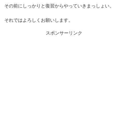
その前にしっかりと復習からやっていきまっしょい。
それではよろしくお願いします。
スポンサーリンク