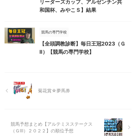
リーダーズカップ、アルゼンチン共
和国杯、みやこＳ】結果
競馬の専門学校
【全頭調教診断】毎日王冠2023（Ｇ
Ⅱ）【競馬の専門学校】
菊花賞☆夢馬券
競馬予想まとめ【アルテミスステークス
（ＧⅢ）２０２２】の順位予想