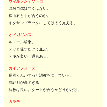
ウィルソンテソーロ
調教自体は悪くはない。
松山君と手が合うのか。
キタサンブラックにしては太く見える。
オメガギネス
ルメール騎乗。
スッと促すだけで並ぶ。
デキが良い。運もある。
ガイアフォース
長岡くんがずっと調教をつけている。
前評判が高すぎる。
調教は良い。ダートが合うかどうかだけ。
カラテ