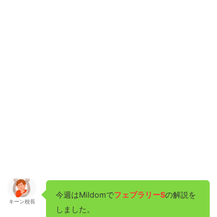
今週はMildomで
フェブラリーS
の解説を
キーン校長
しました。