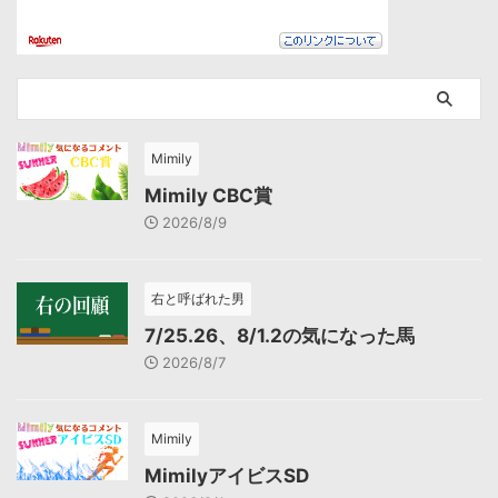
Mimily
Mimily CBC賞
2026/8/9
右と呼ばれた男
7/25.26、8/1.2の気になった馬
2026/8/7
Mimily
MimilyアイビスSD