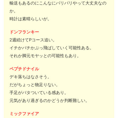
輸送もあるのにこんなにバリバリやって大丈夫なの
か。
時計は素晴らしいが。
ドンフランキー
2週続けてPコース追い。
イチかバチかぶっ飛ばしていく可能性ある。
それか脚元モヤッとの可能性もあり。
ペプチドナイル
デキ落ちはなさそう。
だがちょっと物足りない。
手足がバタついている感あり。
元気があり過ぎるのかどうか判断難しい。
ミックファイア