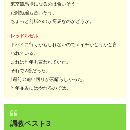
東京競馬場になるのは合いそう。
距離短縮も合いそう。
ちょっと前脚の出が窮屈なのがどうか。
レッドルゼル
ドバイに行くかもしれないのでメイチかどうかと言
われている。
これは昨年も言われていた。
それで2着だった。
1週前の追い切りが素晴らしかった。
昨年並みにはやれるのでは。
調教ベスト3