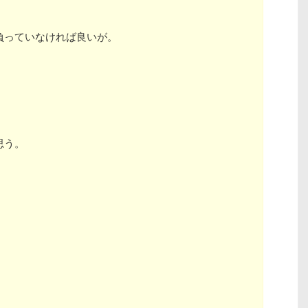
負っていなければ良いが。
思う。
。
。