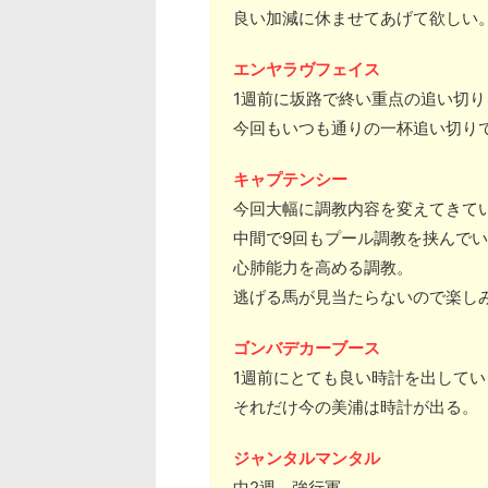
良い加減に休ませてあげて欲しい
エンヤラヴフェイス
1週前に坂路で終い重点の追い切
今回もいつも通りの一杯追い切り
キャプテンシー
今回大幅に調教内容を変えてきて
中間で9回もプール調教を挟んで
心肺能力を高める調教。
逃げる馬が見当たらないので楽し
ゴンバデカーブース
1週前にとても良い時計を出して
それだけ今の美浦は時計が出る。
ジャンタルマンタル
中2週。強行軍。