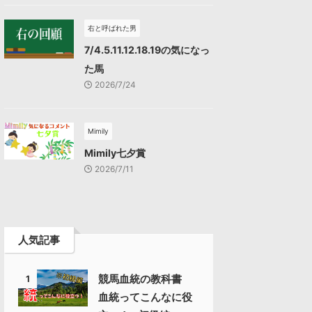
右と呼ばれた男
7/4.5.11.12.18.19の気になっ
た馬
2026/7/24
Mimily
Mimily七夕賞
2026/7/11
人気記事
競馬血統の教科書
1
血統ってこんなに役