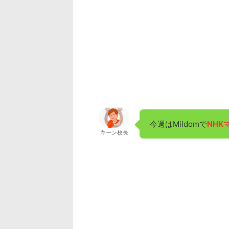
今週はMildomで
NHK
キーン校長