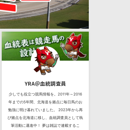
YRA＠血統調査員
少しでも役立つ競馬情報を。2011年～2016
年までの5年間、北海道を拠点に毎日馬のお
勉強に明け暮れていました。 2023年から再
び拠点を北海道に移し、血統調査員として執
筆活動に邁進中！ 夢は雑誌で連載するこ