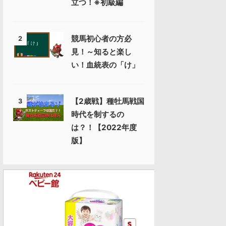
立つ！※初級編
競馬初心者の方必
2
見！～知ると楽し
い！血統表の「け」
【2歳戦】種牡馬戦国
3
時代を制するの
は？！【2022年度
版】