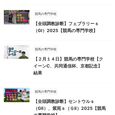
競馬の専門学校
【全頭調教診断】フェブラリーｓ
（GⅠ）2025【競馬の専門学校】
競馬の専門学校
【２月１４日】競馬の専門学校【ク
イーンC、共同通信杯、京都記念】
結果
競馬の専門学校
【全頭調教診断】セントウルｓ
（GⅡ）、紫苑ｓ（ＧⅡ）2025【競馬