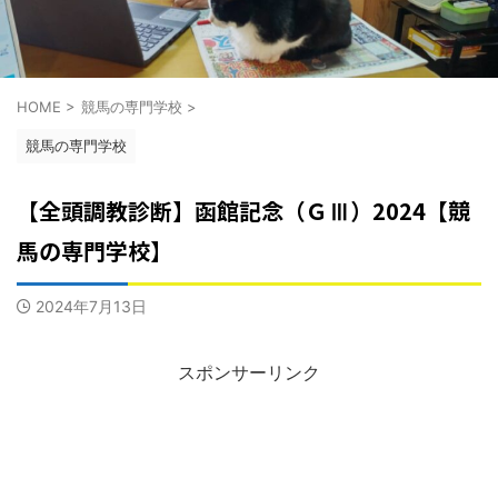
HOME
>
競馬の専門学校
>
競馬の専門学校
【全頭調教診断】函館記念（ＧⅢ）2024【競
馬の専門学校】
2024年7月13日
スポンサーリンク