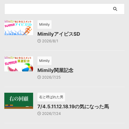
Mimily
MimilyアイビスSD
2026/8/1
Mimily
Mimily関屋記念
2026/7/25
右と呼ばれた男
7/4.5.11.12.18.19の気になった馬
2026/7/24