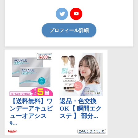
プロフィール詳細