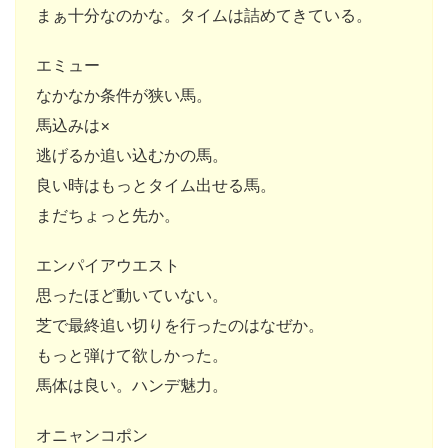
まぁ十分なのかな。タイムは詰めてきている。
エミュー
なかなか条件が狭い馬。
馬込みは×
逃げるか追い込むかの馬。
良い時はもっとタイム出せる馬。
まだちょっと先か。
エンパイアウエスト
思ったほど動いていない。
芝で最終追い切りを行ったのはなぜか。
もっと弾けて欲しかった。
馬体は良い。ハンデ魅力。
オニャンコポン