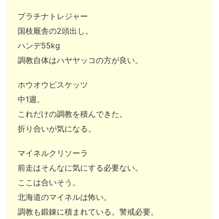
プラチナトレジャー
国枝厩舎の2頭出し。
ハンデ55kg
調教自体はハヤヤッコの方が良い。
ホウオウビスケッツ
中1週。
これだけの調教を積んできた。
折り合いが気になる。
マイネルクリソーラ
前走はそんなに気にする必要ない。
ここは合いそう。
北海道のマイネルは怖い。
調教も鍛錬に積まれている。警戒必要。