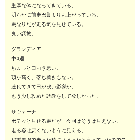
重厚な体になってきている。
明らかに前走巴賞よりも上がっている。
馬なりだが走る気を見せている。
良い調教。
グランディア
中4週。
ちょっと口向き悪い。
頭が高く、落ち着きもない。
連れてきて日が浅い影響か。
もう少し攻めた調教をして欲しかった。
サヴォーナ
ボテッと見せる馬だが、今回はそうは見えない。
走る姿は悪くないように見える。
稍重馬場で走った時にノメったと言っていたのでこ