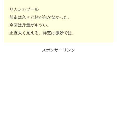
リカンカブール
前走は久々と枠が向かなかった。
今回は斤量がキツい。
正直太く見える。洋芝は微妙では。
スポンサーリンク