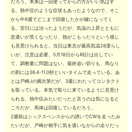
だろう。本来は一回使ってからの方がいい気はす
る。熱中症のような症状もあったようなので、そこ
から中8週でどこまで回復したかが鍵になってく
る。翌日には治ったようだが、気温の上昇とともに
息遣いが荒くなったり、熱がこもったりという感じ
も見受けられると。当日は東京が最高気温28度らし
いが、注意は必要。5月18日から時計は出してい
て、調教量に問題はない。最終追い切りも、馬なり
の割には36.4-11.0秒といいタイムで走っている。あ
とは戸崎Jの腕次第だが、3週にわたってコンタクト
を取っている。本気で取りに来ているように見受け
られる。熱中症みたいだったと言うのは気になると
ころだが、馬体は回復しているだろう。
2週前はシックスペンスからの誘いでCWを走ったみ
たいだが、戸崎が相手に気を遣いながらの走りだっ