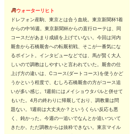
ウォーターリヒト
ドレフォン産駒、東京とは合う血統。東京新聞杯1着
からの中16週。東京新聞杯からの直行ローテは、同
コースだがあまり成績を上げていない。今回は河内
厩舎から石橋厩舎への転厩初戦、そこが一番気にな
るポイント。インタビューなどでは、馬が賢く大人
しいので調教はしやすいと言われていた。厩舎の仕
上げ方の違いは、Cコース(ダートコース)を使うかど
うかという程度で、むしろ石橋厩舎の方がコース追
いが多い感じ。1週前にはメイショウタバルと併せて
もいた。4月の終わりに帰厩しており、調教量は問
題ない。1週前は大丈夫か？というくらい反応も悪
く、鈍かった。今週の一追いでなんとか追いついて
きたか。ただ調教からは抜粋できない。東京マイル