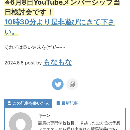
※6月8日YouTubeメンバーシップ当
日検討会です！
10時30分より是非遊びにきて下さ
い。
それでは良い週末を(^^)/~~~
もなもな
2024.6.6 post by
この記事を書いた人
最新記事
キーン
競馬の専門学校校長。 卓越した全方位の予想
ファクターから繰り出される競馬講義は多く