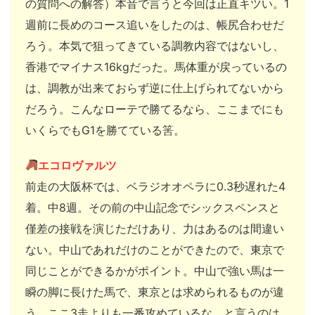
の質問への解答）本音で言うと今回は正直キツい。1
週前に長めのコース追いをしたのは、帳尻合わせだ
ろう。本気で狙ってきている調教内容ではないし、
香港でマイナス16kgだった。馬体重が戻っているの
は、調教が出来ておらず逆に仕上げられてないから
だろう。こんなローテで勝てるなら、ここまでにも
いくらでもG1を勝てている筈。
エコロヴァルツ
前走の大阪杯では、ベラジオオペラに0.3秒遅れた4
着。中8週。その前の中山記念でシックスペンスと
僅差の接戦を演じただけあり、力はあるのは間違い
ない。中山であれだけのことができたので、東京で
同じことができるかがポイント。中山で強い馬は一
瞬の脚に長けた馬で、東京とは求められるものが違
う。ここ3走よりも一番攻めているな、と言うのは