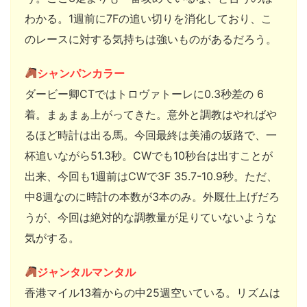
わかる。1週前に7Fの追い切りを消化しており、こ
のレースに対する気持ちは強いものがあるだろう。
シャンパンカラー
ダービー卿CTではトロヴァトーレに0.3秒差の 6
着。まぁまぁ上がってきた。意外と調教はやればや
るほど時計は出る馬。今回最終は美浦の坂路で、一
杯追いながら51.3秒。CWでも10秒台は出すことが
出来、今回も1週前はCWで3F 35.7-10.9秒。ただ、
中8週なのに時計の本数が3本のみ。外厩仕上げだろ
うが、今回は絶対的な調教量が足りていないような
気がする。
ジャンタルマンタル
香港マイル13着からの中25週空いている。リズムは