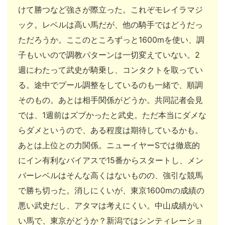
けて勝つなど強さが際立った。これぞモレイラマジ
ック。レベルは高い馬だが、他の騎手ではどうだっ
ただろうか。ここのところずっと1600mを使い、調
子もいいので調教パターンは一切変えていない。2
週にわたって武史が騎乗し、コンタクトを取ってい
る。途中でプール調整をしているのも一緒で、順調
そのもの。あとは相手関係がどうか。共同記者会見
では、1週前はズブかったと武史。ただ本当にダメな
らダメというので、ある程度は期待しているかも。
あとは上位との力関係。ニューイヤーSでは徹底的
にイン有利なバイアスで15番からスタートし、メン
バーレベルはそんな高くはないものの、強引な競馬
で勝ち切った。消しにくいが、東京1600mの成績の
悪い武史だし、アタマは考えにくい。中山成績がい
い馬で、東京がどうか？新潟ではシンティレーショ