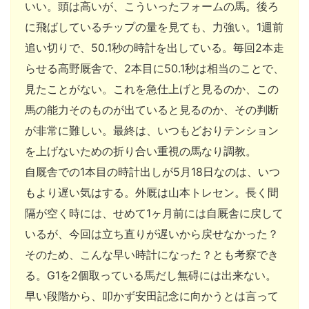
いい。頭は高いが、こういったフォームの馬。後ろ
に飛ばしているチップの量を見ても、力強い。1週前
追い切りで、50.1秒の時計を出している。毎回2本走
らせる高野厩舎で、2本目に50.1秒は相当のことで、
見たことがない。これを急仕上げと見るのか、この
馬の能力そのものが出ていると見るのか、その判断
が非常に難しい。最終は、いつもどおりテンション
を上げないための折り合い重視の馬なり調教。
自厩舎での1本目の時計出しが5月18日なのは、いつ
もより遅い気はする。外厩は山本トレセン。長く間
隔が空く時には、せめて1ヶ月前には自厩舎に戻して
いるが、今回は立ち直りが遅いから戻せなかった？
そのため、こんな早い時計になった？とも考察でき
る。G1を2個取っている馬だし無碍には出来ない。
早い段階から、叩かず安田記念に向かうとは言って