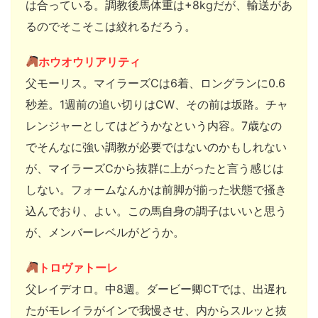
は合っている。調教後馬体重は+8kgだが、輸送があ
るのでそこそこは絞れるだろう。
ホウオウリアリティ
父モーリス。マイラーズCは6着、ロングランに0.6
秒差。1週前の追い切りはCW、その前は坂路。チャ
レンジャーとしてはどうかなという内容。7歳なの
でそんなに強い調教が必要ではないのかもしれない
が、マイラーズCから抜群に上がったと言う感じは
しない。フォームなんかは前脚が揃った状態で掻き
込んでおり、よい。この馬自身の調子はいいと思う
が、メンバーレベルがどうか。
トロヴァトーレ
父レイデオロ。中8週。ダービー卿CTでは、出遅れ
たがモレイラがインで我慢させ、内からスルッと抜