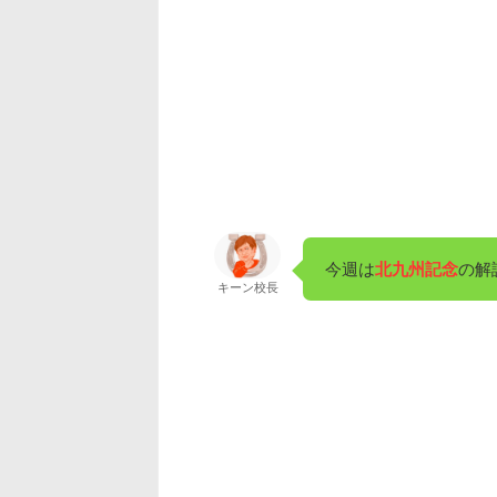
今週は
北九州記念
の解
キーン校長