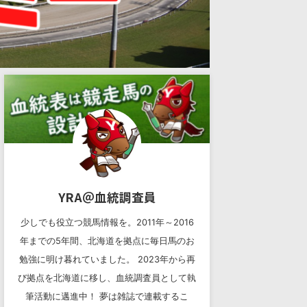
YRA＠血統調査員
少しでも役立つ競馬情報を。2011年～2016
年までの5年間、北海道を拠点に毎日馬のお
勉強に明け暮れていました。 2023年から再
び拠点を北海道に移し、血統調査員として執
筆活動に邁進中！ 夢は雑誌で連載するこ