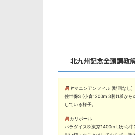
北九州記念全頭調教
ヤマニンアンフィル (動画なし)
佐世保S (小倉1200m 3勝)
している様子。
カリボール
パラダイスS(東京1400m L)
思い切ったことはしておらず、調