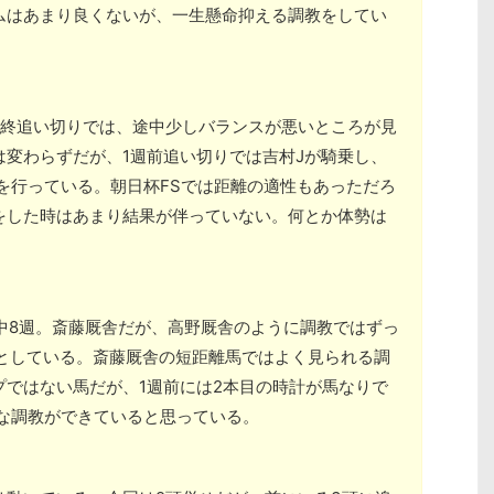
ムはあまり良くないが、一生懸命抑える調教をしてい
。最終追い切りでは、途中少しバランスが悪いところが見
変わらずだが、1週前追い切りでは吉村Jが騎乗し、
を行っている。朝日杯FSでは距離の適性もあっただろ
をした時はあまり結果が伴っていない。何とか体勢は
からの中8週。斎藤厩舎だが、高野厩舎のように調教ではずっ
計としている。斎藤厩舎の短距離馬ではよく見られる調
プではない馬だが、1週前には2本目の時計が馬なりで
。十分な調教ができていると思っている。