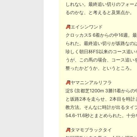
しれない。最終追い切りのフォー
るのかな、と考えると及第点か。
エイシンワンド
クロッカスS 6着からの中16週
られた。最終追い切りが坂路なのは
珍しく朝日杯FS以来のコース追い
うが、この馬の場合、コース追い
整ったかどうか、というところ。
ヤマニンアルリフラ
淀S (京都芝1200m 3勝)1着
と坂路2本を走らせ、2本目を時
教方法。そんなに時計が出るタイ
54.6-11.6秒とまとめられた
タマモブラックタイ