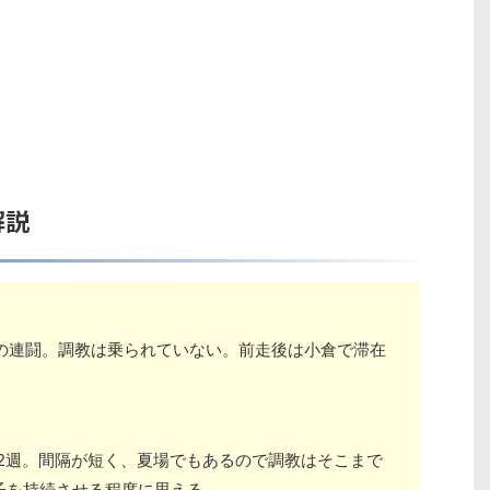
解説
1着からの連闘。調教は乗られていない。前走後は小倉で滞在
から中2週。間隔が短く、夏場でもあるので調教はそこまで
子を持続させる程度に思える。