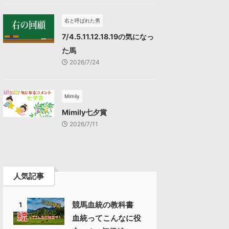
右と呼ばれた男
7/4.5.11.12.18.19の気になっ
た馬
2026/7/24
Mimily
Mimily七夕賞
2026/7/11
人気記事
競馬血統の教科書
1
血統ってこんなに役