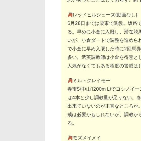
レッドヒルシューズ(動画なし)
6月28日までは栗東で調教。坂路で一
る。早めに小倉に入厩し、滞在競
いが、小倉ダートで調整を進めら
で小倉に早め入厩した時に2回馬
多い。武英調教師は小倉を得意と
人気がなくてもある程度の警戒は
ミルトクレイモー
春雷S(中山1200m L)でヨシノ
は4本と少し調教量が足りない。春
出来ていないのが正直なところか。
戒は必要かもしれないが、調教か
る。
モズメイメイ