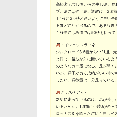
高松宮記念13着からの中13週。
プ。夏には強い馬。調教は、3週前
ト1Fは13.0秒と遅いように早
るほど時計が出るので、ある程度
も好走時も坂路では50秒を切って
メイショウソラフネ
シルクロードS 5着から中21週
と同じ。後肢が外に開いているよ
のようなガニ股になる。足が開く
いが、調子が良く成績がいい時で
したい。調教量は十分足りている
クラスペディア
斜めに走っているのは、馬が苦し
いるためか。1週前に小崎Jが跨っ
ロッカスS を勝った時にも自己ベ