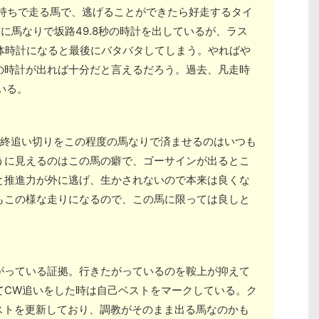
気持ちで走る馬で、逃げることができたら好走するタイ
に馬なりで坂路49.8秒の時計を出しているが、ラス
い全体時計になると最後にバタバタしてしまう。やればや
の時計が出れば十分だと言えるだろう。過去、凡走時
いる。
。最終追い切りをこの程度の馬なりで済ませるのはいつも
うに見えるのはこの馬の癖で、ゴーサインが出るとこ
と推進力が外に逃げ、生かされないので本来は良くな
もこの様な走りになるので、この馬に限っては良しと
。
がっている証拠。行きたがっているのを鞍上が抑えて
てCW追いをした時は自己ベストをマークしている。ク
ストを更新しており、調教がそのまま出る馬なのかも