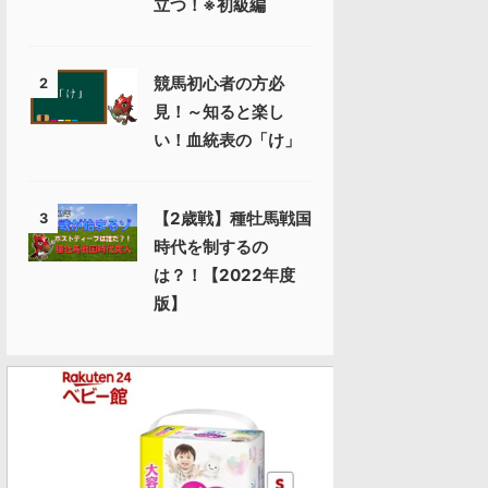
立つ！※初級編
競馬初心者の方必
2
見！～知ると楽し
い！血統表の「け」
【2歳戦】種牡馬戦国
3
時代を制するの
は？！【2022年度
版】