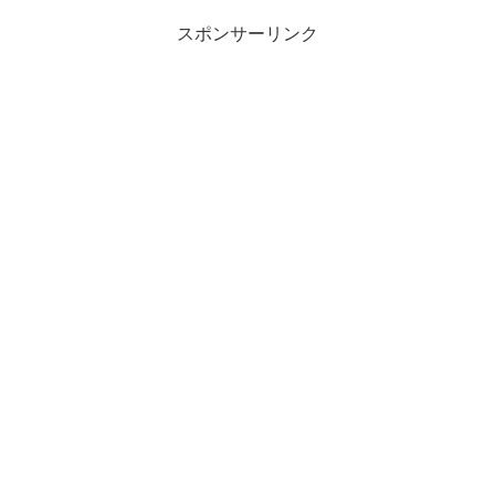
スポンサーリンク