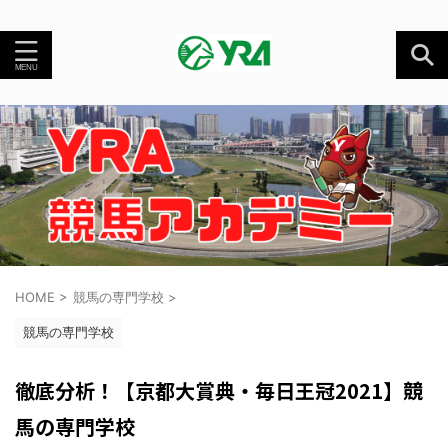
HOME
>
競馬の専門学校
>
競馬の専門学校
徹底分析！【京都大賞典・毎日王冠2021】競
馬の専門学校