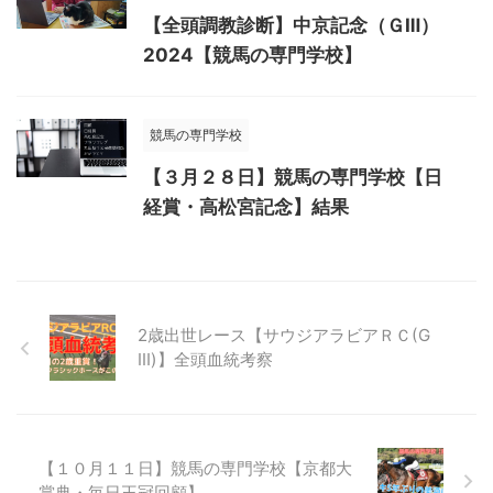
【全頭調教診断】中京記念（ＧⅢ）
2024【競馬の専門学校】
競馬の専門学校
【３月２８日】競馬の専門学校【日
経賞・高松宮記念】結果
2歳出世レース【サウジアラビアＲＣ(G
Ⅲ)】全頭血統考察
【１０月１１日】競馬の専門学校【京都大
賞典・毎日王冠回顧】