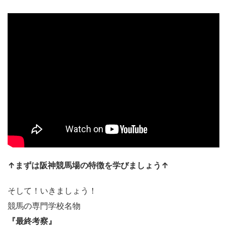
↑まずは阪神競馬場の特徴を学びましょう↑
そして！いきましょう！
競馬の専門学校名物
『
最終考察
』