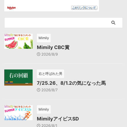
Mimily
Mimily CBC賞
2026/8/9
右と呼ばれた男
7/25.26、8/1.2の気になった馬
2026/8/7
Mimily
MimilyアイビスSD
2026/8/1