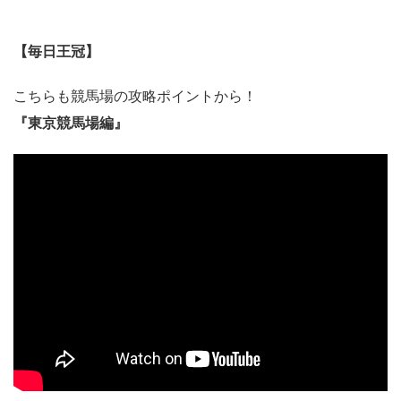
【毎日王冠】
こちらも競馬場の攻略ポイントから！
『東京競馬場編』