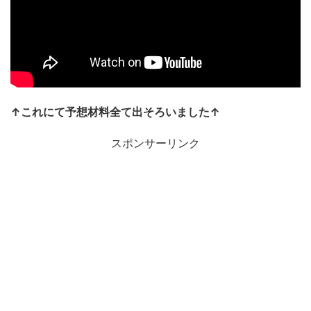
↑これにて予想材料全て出そろいました↑
スポンサーリンク