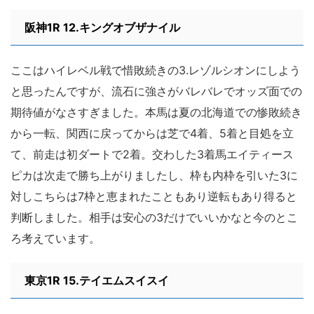
阪神1R 12.キングオブザナイル
ここはハイレベル戦で惜敗続きの3.レゾルシオンにしよう
と思ったんですが、流石に強さがバレバレでオッズ面での
期待値がなさすぎました。本馬は夏の北海道での惨敗続き
から一転、関西に戻ってからは芝で4着、5着と目処を立
て、前走は初ダートで2着。交わした3着馬エイティース
ピカは次走で勝ち上がりましたし、枠も内枠を引いた3に
対しこちらは7枠と恵まれたこともあり逆転もあり得ると
判断しました。相手は安心の3だけでいいかなと今のとこ
ろ考えています。
東京1R 15.テイエムスイスイ