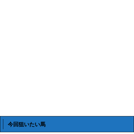
今回狙いたい馬