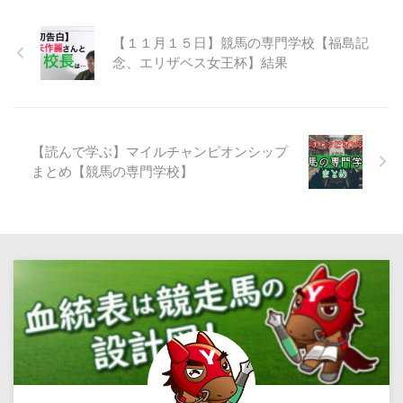
【１１月１５日】競馬の専門学校【福島記
念、エリザベス女王杯】結果
【読んで学ぶ】マイルチャンピオンシップ
まとめ【競馬の専門学校】