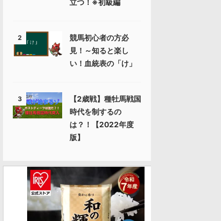
立つ！※初級編
競馬初心者の方必
2
見！～知ると楽し
い！血統表の「け」
【2歳戦】種牡馬戦国
3
時代を制するの
は？！【2022年度
版】