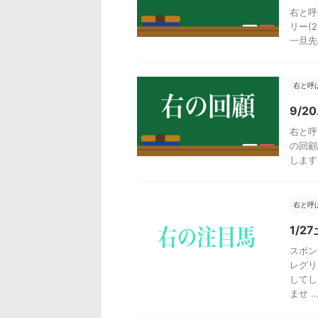
右と呼
リー(
一旦先
右と呼
9/2
右と呼
の回顧
します。
右と呼
1/2
スポン
レグリ
してし
ませ ..