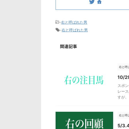
-
右と呼ばれた男
-
右と呼ばれた男
関連記事
右と呼
10/
スポン
レース
すが、
右と呼
5/3