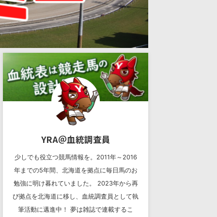
YRA＠血統調査員
少しでも役立つ競馬情報を。2011年～2016
年までの5年間、北海道を拠点に毎日馬のお
勉強に明け暮れていました。 2023年から再
び拠点を北海道に移し、血統調査員として執
筆活動に邁進中！ 夢は雑誌で連載するこ