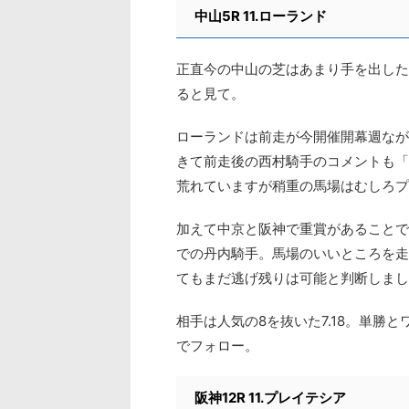
中山5R 11.ローランド
正直今の中山の芝はあまり手を出した
ると見て。
ローランドは前走が今開催開幕週ながら
きて前走後の西村騎手のコメントも「
荒れていますが稍重の馬場はむしろプ
加えて中京と阪神で重賞があることで
での丹内騎手。馬場のいいところを走
てもまだ逃げ残りは可能と判断しまし
相手は人気の8を抜いた7.18。単勝
でフォロー。
阪神12R 11.プレイテシア