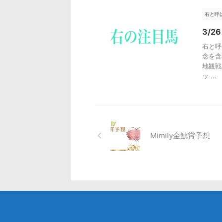
右と呼
3/
右と呼
念を含
地観戦
ッ ...
Mimily金鯱賞予想