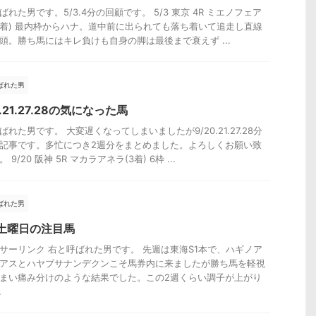
ばれた男です。5/3.4分の回顧です。 5/3 東京 4R ミエノフェア
2着) 最内枠からハナ。道中前に出られても落ち着いて追走し直線
頭。勝ち馬にはキレ負けも自身の脚は最後まで衰えず ...
ばれた男
0.21.27.28の気になった馬
ばれた男です。 大変遅くなってしまいましたが9/20.21.27.28分
記事です。多忙につき2週分をまとめました。よろしくお願い致
 9/20 阪神 5R マカラアネラ(3着) 6枠 ...
ばれた男
7土曜日の注目馬
サーリンク 右と呼ばれた男です。 先週は東海S1本で、ハギノア
アスとハヤブサナンデクンこそ馬券内に来ましたが勝ち馬を軽視
まい痛み分けのような結果でした。この2週くらい調子が上がり
.