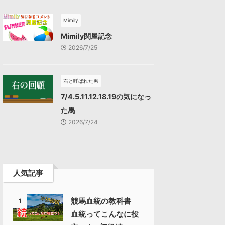
Mimily
Mimily関屋記念
2026/7/25
右と呼ばれた男
7/4.5.11.12.18.19の気になっ
た馬
2026/7/24
人気記事
競馬血統の教科書
1
血統ってこんなに役