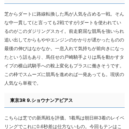
芝からダートに路線転換した馬が人気を占める一戦。そん
な中一貫して(と言っても2戦ですが)ダートを使われてい
るのがこのダジリングスカイ。前走窮屈な競馬を強いられ
追い出してからもややエンジンのかかりが遅かったものの
最後の伸びはなかなか。一息入れて気持ちが前向きになっ
たという話もあり、馬任せの戸崎騎手よりは馬を動かすタ
イプの横山武騎手への鞍上変化もプラスに働きそうです。
この枠でスムーズに競馬を進めれば一発あっても。現状の
人気なら単複で。
東京3R 9.ショウナンアビアス
こちらは芝での新馬戦を評価。1着馬は朝日杯3着のレイベ
リングでこれに0.6秒差は仕方ないもの。今回もテンはこ