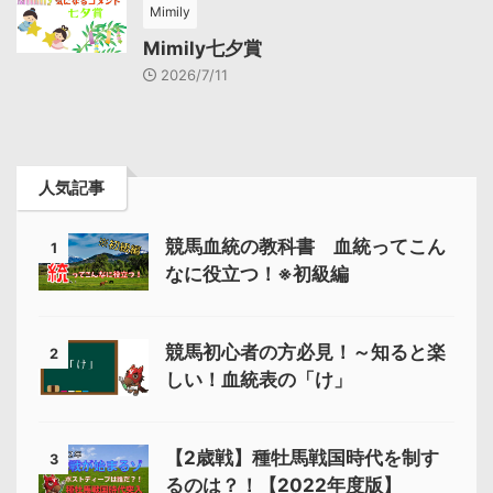
Mimily
Mimily七夕賞
2026/7/11
人気記事
競馬血統の教科書 血統ってこん
1
なに役立つ！※初級編
競馬初心者の方必見！～知ると楽
2
しい！血統表の「け」
【2歳戦】種牡馬戦国時代を制す
3
るのは？！【2022年度版】