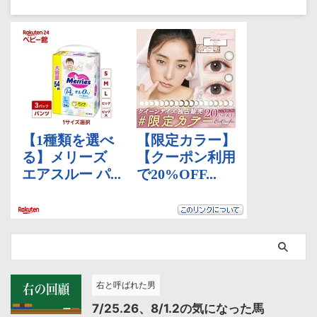
右と呼ばれた男
7/25.26、8/1.2の気になった馬