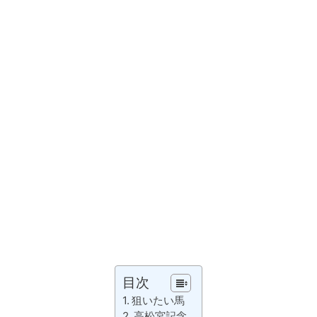
目次
狙いたい馬
高松宮記念