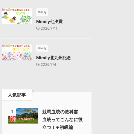
Mimily
Mimily七夕賞
2026/7/11
Mimily
Mimily北九州記念
2026/7/4
人気記事
競馬血統の教科書
1
血統ってこんなに役
立つ！※初級編