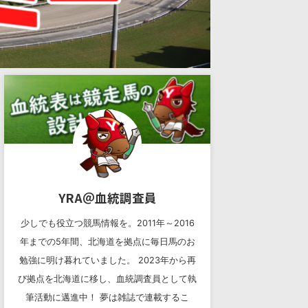
YRA＠血統調査員
少しでも役立つ競馬情報を。2011年～2016
年までの5年間、北海道を拠点に毎日馬のお
勉強に明け暮れていました。 2023年から再
び拠点を北海道に移し、血統調査員として執
筆活動に邁進中！ 夢は雑誌で連載するこ